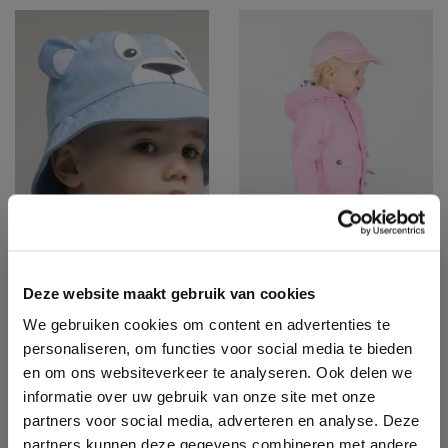
Deze website maakt gebruik van cookies
We gebruiken cookies om content en advertenties te
LW093
LW090
personaliseren, om functies voor social media te bieden
BABY BUCKET
BABY CAP
en om ons websiteverkeer te analyseren. Ook delen we
HAT
informatie over uw gebruik van onze site met onze
partners voor social media, adverteren en analyse. Deze
partners kunnen deze gegevens combineren met andere