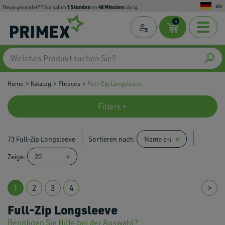
de
1
Stunden
48
Minuten
Heute gesendet?? Sie haben
en
übrig.
0
Home
Katalog
Fleeces
Full-Zip Longsleeve
Filters +
73 Full-Zip Longsleeve
Sortieren nach:
Zeige:
1
2
3
4
>
Full-Zip Longsleeve
Benötigen Sie Hilfe bei der Auswahl?