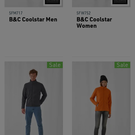
5FM717
5FW752
B&C Coolstar Men
B&C Coolstar
Women
Sale
Sale