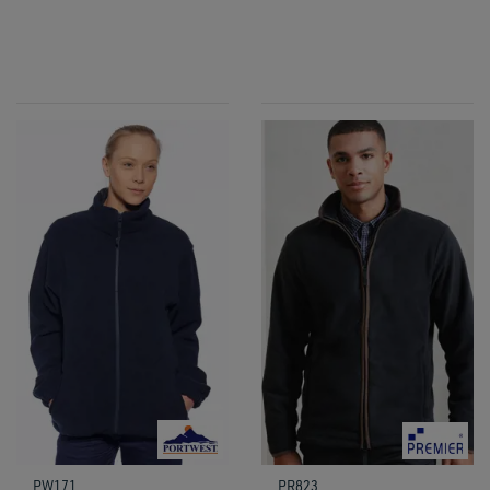
PW171
PR823