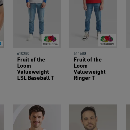
users
can
use
touch
and
swipe
gestu
610280
611680
Fruit of the
Fruit of the
Loom
Loom
Valueweight
Valueweight
LSL Baseball T
Ringer T