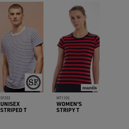
SF202
MT110S
UNISEX
WOMEN'S
STRIPED T
STRIPY T