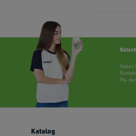
Ratsch
Haben 
Kontak
Ma. dur
Katalog