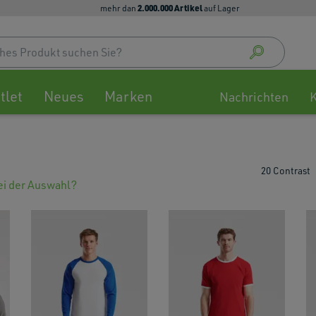
2.000.000 Artikel
mehr dan
auf Lager
Use
up
and
down
tlet
Neues
Marken
arrow
Nachrichten
to
select
availa
result
20 Contrast
Press
bei der Auswahl?
enter
to
go
to
selec
searc
result
Touch
devic