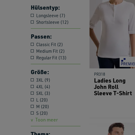
Hülsentyp:
Longsleeve (7)
Shortsleeve (12)
Passen:
Classic Fit (2)
Medium Fit (2)
Regular Fit (13)
Größe:
PR318
Ladies Long
3XL (9)
John Roll
4XL (4)
Sleeve T-Shirt
5XL (3)
L (20)
M (20)
S (20)
Toon meer
Thema: