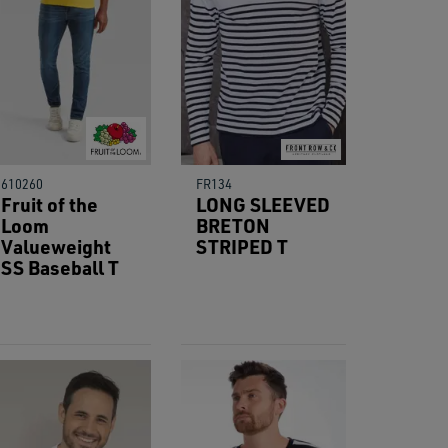
res.
610260
FR134
Fruit of the
LONG SLEEVED
Loom
BRETON
Valueweight
STRIPED T
SS Baseball T