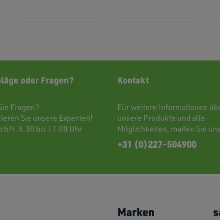
läge oder Fragen?
Kontakt
Sie Fragen?
Für weitere Informationen üb
tieren
Sie unsere Experten!
unsere Produkte und alle
ch fr. 8.30 bis 17.00 Uhr
Möglichkeiten,
mailen
Sie uns
+31 (0)227-504900
Marken
s