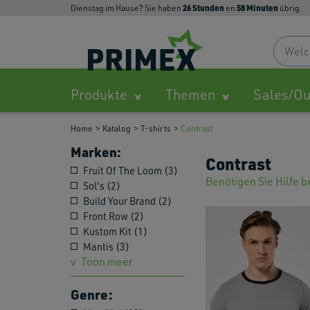
26
Stunden
58
Minuten
Dienstag im Hause? Sie haben
en
übrig.
Produkte
Themen
Sales/Ou
Home
Katalog
T-shirts
Contrast
Marken:
Contrast
Fruit Of The Loom (3)
Benötigen Sie Hilfe 
Sol's (2)
Build Your Brand (2)
Front Row (2)
Kustom Kit (1)
Mantis (3)
Toon meer
Genre: