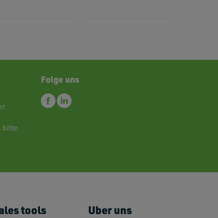
Folge uns
er
 bitte.
ales tools
Uber uns