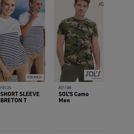
FR135
801188
SHORT SLEEVE
SOL'S Camo
BRETON T
Men