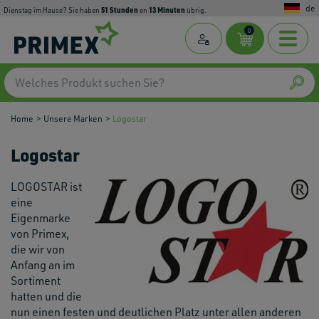
de
51
Stunden
13
Minuten
Dienstag im Hause? Sie haben
en
übrig.
0
Home
Unsere Marken
Logostar
Logostar
LOGOSTAR ist
eine
Eigenmarke
von Primex,
die wir von
Anfang an im
Sortiment
hatten und die
nun einen festen und deutlichen Platz unter allen anderen