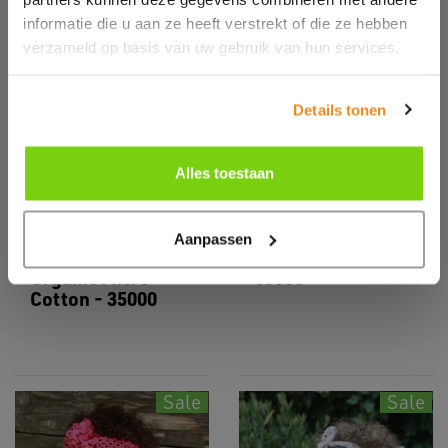
informatie die u aan ze heeft verstrekt of die ze hebben
verzameld op basis van uw gebruik van hun services.
Details tonen
Alles toestaan
35
15
Logostar Hand- &
Logostar Kids
Aanpassen
Bath Towel
Basic T-shirt -
Organic Micro
15000
Cotton - 35000
Sale
Sale