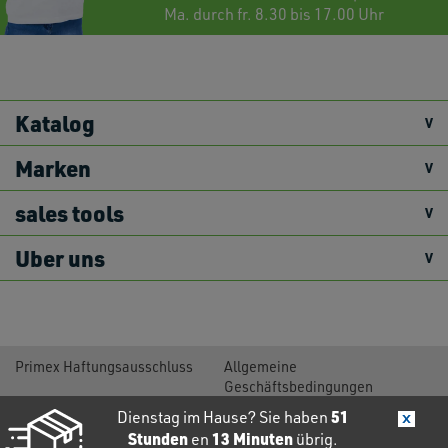
Ma. durch fr. 8.30 bis 17.00 Uhr
Katalog
Marken
sales tools
Uber uns
Primex Haftungsausschluss
Allgemeine
Geschäftsbedingungen
Warenkorb
Rückgaberecht
51
Dienstag im Hause? Sie haben
Versandbedingungen
Datenschutzrichtlinie
Stunden
13
Minuten
en
übrig.