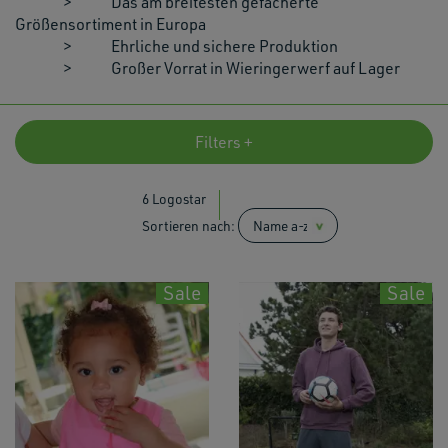
> Das am breitesten gefächerte
Größensortiment in Europa
> Ehrliche und sichere Produktion
> Großer Vorrat in Wieringerwerf auf Lager
Filters +
6 Logostar
Sortieren nach:
Sale
Sale