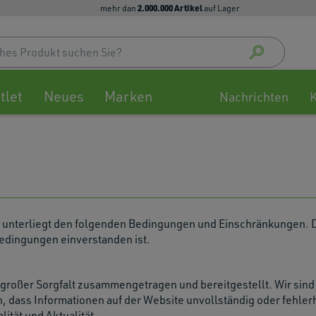
2.000.000 Artikel
mehr dan
auf Lager
Use
up
and
down
tlet
Neues
Marken
arrow
Nachrichten
to
select
availa
result
Press
enter
to
go
V. unterliegt den folgenden Bedingungen und Einschränkungen. 
to
edingungen einverstanden ist.
selec
searc
result
 großer Sorgfalt zusammengetragen und bereitgestellt. Wir sind
Touch
, dass Informationen auf der Website unvollständig oder fehlerh
devic
lität und Aktualität.