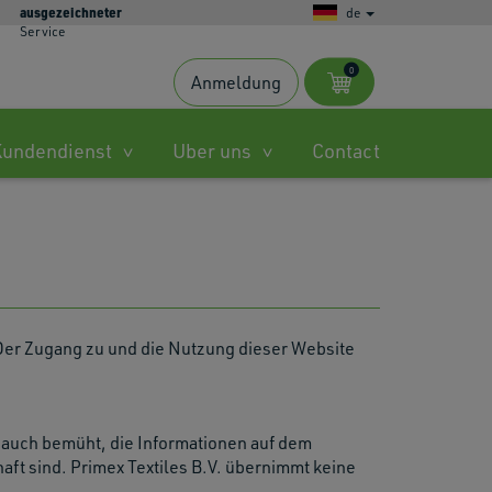
ausgezeichneter
de
Service
0
Anmeldung
s
Kundendienst
Uber uns
Contact
ble
.
Der Zugang zu und die Nutzung dieser Website
ted
h
.
 auch bemüht, die Informationen auf dem
aft sind. Primex Textiles B.V. übernimmt keine
es