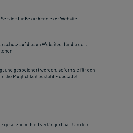
s Service für Besucher dieser Website
enschutz auf diesen Websites, für die dort
res.
stehen.
gt und gespeichert werden, sofern sie für den
 die Möglichkeit besteht – gestattet.
e gesetzliche Frist verlängert hat. Um den