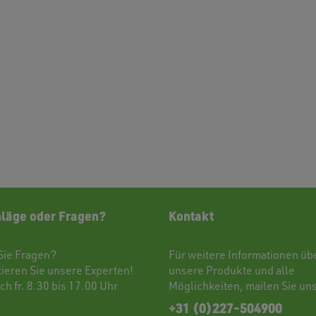
läge oder Fragen?
Kontakt
Sie Fragen?
Für weitere Informationen üb
tieren
Sie unsere Experten!
unsere Produkte und alle
ch fr. 8.30 bis 17.00 Uhr
Möglichkeiten,
mailen
Sie uns
+31 (0)227-504900