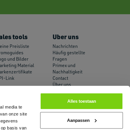
ales tools
Uber uns
eine Preisliste
Nachrichten
romoguides
Häufig gestellte
ogo und Bilder
Fragen
arketing Material
Primex und
arkenzertifikate
Nachhaltigkeit
PI-Link
Contact
Über uns
Alles toestaan
al media te
van onze site
Aanpassen
 gegevens
 op basis van