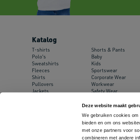
Katalog
T-shirts
Shorts & Pants
Polo's
Baby
Sweatshirts
Kids
Fleeces
Sportswear
Shirts
Corporate Wear
Pullovers
Workwear
Jackets
Safety Wear
Softshell Jackets
Aprons
Deze website maakt gebru
We gebruiken cookies om c
bieden en om ons websitev
met onze partners voor so
combineren met andere inf