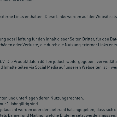
users
can
use
 externe Links enthalten. Diese Links werden auf der Website al
touch
and
swipe
g oder Haftung für den Inhalt dieser Seiten Dritter, für den Dat
gestu
häden oder Verluste, die durch die Nutzung externer Links ent
B.V. Die Produktdaten dürfen jedoch weitergegeben, vervielfälti
nhalte teilen via Social Media auf unseren Webseiten ist – wenn
nten und unterliegen deren Nutzungsrechten.
nur 1 Jahr gültig sind.
etauscht werden oder der Lieferant hat angegeben, dass sich di
ttels Banner und Mailing, welche Bilder ersetzt werden müssen.