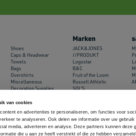
Marken
s
Shoes
JACK&JONES
M
Caps & Headwear
//PRODUKT
P
Towels
Logostar
L
Bags
B&C
M
Overshirts
Fruit of the Loom
M
Miscellaneous
Russell Athletic
A
Decoration Supplies
SOL'S
Neoblu
Roly
ik van cookies
Helly Hansen
ontent en advertenties te personaliseren, om functies voor soci
erkeer te analyseren. Ook delen we informatie over uw gebruik 
Sehen Sie sich alle
cial media, adverteren en analyse. Deze partners kunnen deze
unsere Marken an
ormatie die u aan ze heeft verstrekt of die ze hebben verzameld