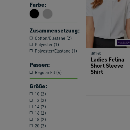
Farbe:
Zusammensetzung:
Cotton/Elastane (2)
Polyester (1)
Polyester/Elastane (1)
BK140
Ladies Felina
Passen:
Short Sleeve
Shirt
Regular Fit (4)
Größe:
10 (2)
12 (2)
14 (2)
16 (2)
18 (2)
20 (2)