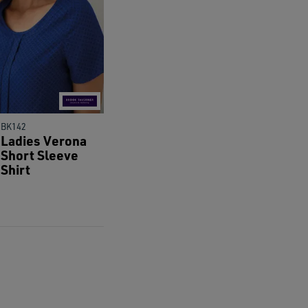
res.
BK142
Ladies Verona
Short Sleeve
Shirt