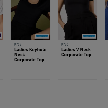
users
can
use
touch
and
swipe
gestu
K755
K770
Ladies Keyhole
Ladies V Neck
Neck
Corporate Top
Corporate Top