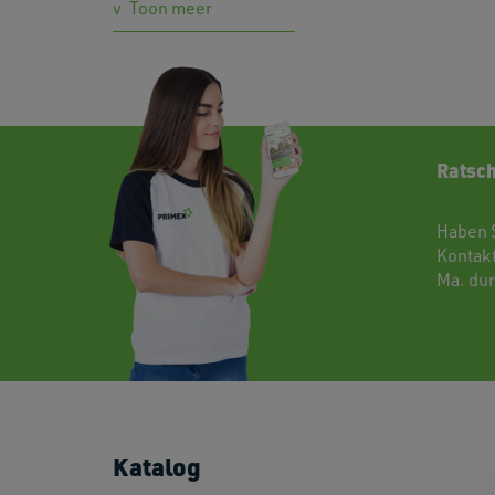
Toon meer
Ratsch
Haben 
Kontak
Ma. dur
Katalog