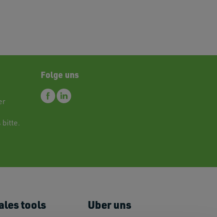
Folge uns
er
 bitte.
ales tools
Uber uns