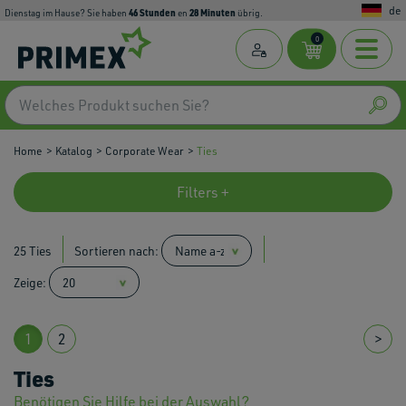
de
46
Stunden
28
Minuten
Dienstag im Hause? Sie haben
en
übrig.
0
Home
Katalog
Corporate Wear
Ties
Filters +
25 Ties
Sortieren nach:
Zeige:
1
2
>
Ties
Benötigen Sie Hilfe bei der Auswahl?