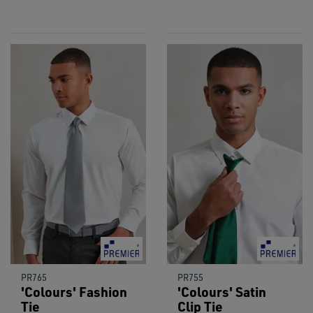
PR765
PR755
'Colours' Fashion
'Colours' Satin
Tie
Clip Tie