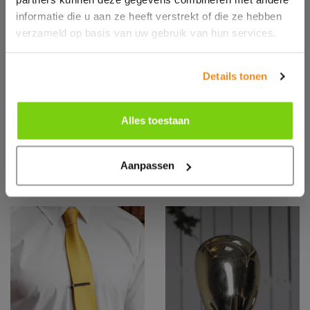
informatie die u aan ze heeft verstrekt of die ze hebben
verzameld op basis van uw gebruik van hun services.
Details tonen
KYAD2
PR710
CHIFFON SCARF
Clip on Tie
Alles toestaan
CLASSIC
Aanpassen