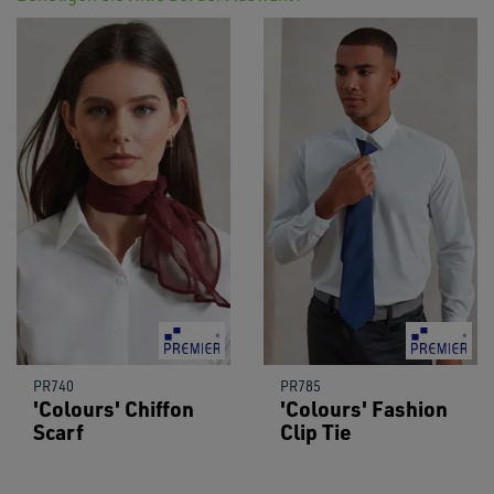
PR740
PR785
'Colours' Chiffon
'Colours' Fashion
Scarf
Clip Tie