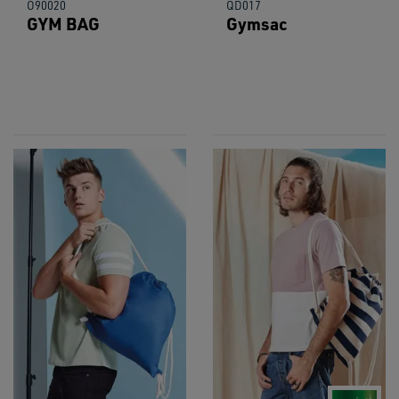
O90020
QD017
GYM BAG
Gymsac