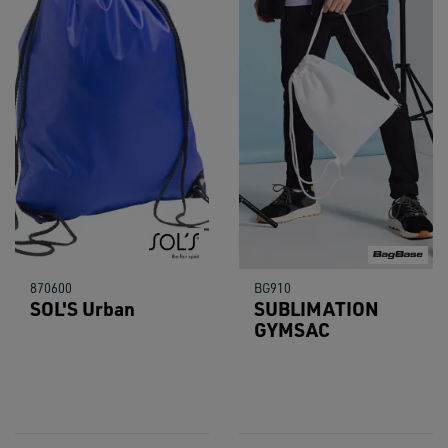
870600
BG910
SOL'S Urban
SUBLIMATION
GYMSAC