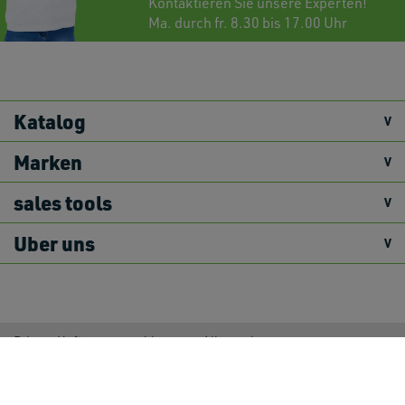
Kontaktieren
Sie unsere Experten!
Ma. durch fr. 8.30 bis 17.00 Uhr
Katalog
Marken
sales tools
Uber uns
Primex Haftungsausschluss
Allgemeine
Geschäftsbedingungen
Warenkorb
Rückgaberecht
Versandbedingungen
Datenschutzrichtlinie