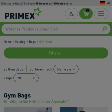
de
56
Stunden
18
Minuten
Dienstag im Hause? Sie haben
en
übrig.
0
Home
Katalog
Bags
Gym Bags
Filters +
20 Gym Bags
Sortieren nach:
Zeige:
Gym Bags
Benötigen Sie Hilfe bei der Auswahl?