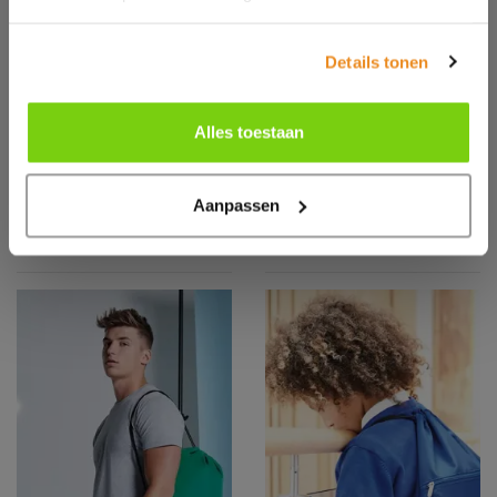
Details tonen
WM260
WM210
ORGANIC
PREMIUM
Alles toestaan
PREMIUM
COTTON GYMSAC
COTTON GYMSAC
Aanpassen