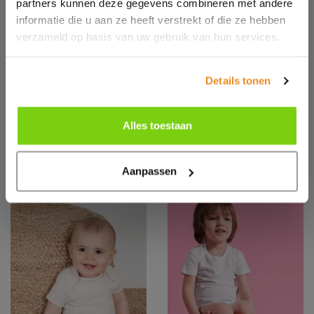
partners kunnen deze gegevens combineren met andere
informatie die u aan ze heeft verstrekt of die ze hebben
verzameld op basis van uw gebruik van hun services.
JHK110
23
Details tonen
LS BABY BODY
Logostar
Shortsleeve
Romper - 23000
Alles toestaan
Aanpassen