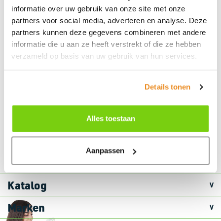
+31 (0)227-504900
informatie over uw gebruik van onze site met onze
partners voor social media, adverteren en analyse. Deze
Folge uns
partners kunnen deze gegevens combineren met andere
informatie die u aan ze heeft verstrekt of die ze hebben
verzameld op basis van uw gebruik van hun services.
Ratschläge oder Fragen?
Details tonen
Haben Sie Fragen?
Kontaktieren
Sie unsere Experten!
Ma. durch fr. 8.30 bis 17.00 Uhr
Alles toestaan
Aanpassen
Katalog
Marken