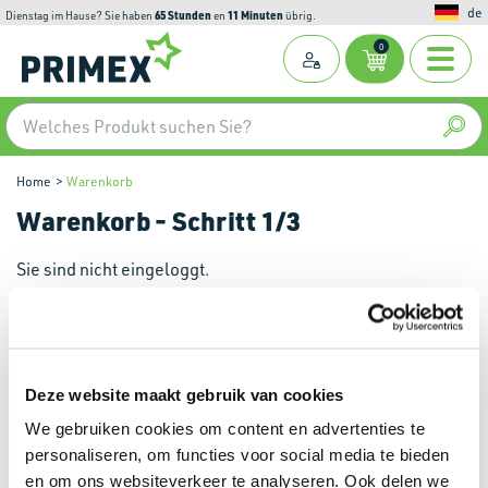
de
65
Stunden
11
Minuten
Dienstag im Hause? Sie haben
en
übrig.
0
Home
Warenkorb
Warenkorb
- Schritt 1/3
Sie sind nicht eingeloggt.
Um zu bestellen, müssen Sie
angemeldet
sein. Wenn Sie
noch nicht bei uns registriert sind, können Sie auch eine
Kontakt
Deze website maakt gebruik van cookies
We gebruiken cookies om content en advertenties te
Für weitere Informationen über unsere Produkte und
personaliseren, om functies voor social media te bieden
alle Möglichkeiten,
mailen
Sie uns bitte.
en om ons websiteverkeer te analyseren. Ook delen we