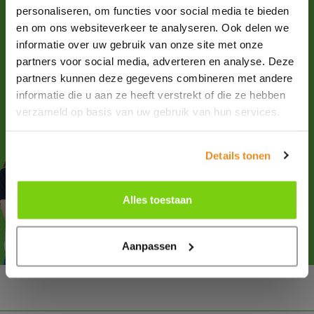
personaliseren, om functies voor social media te bieden
en om ons websiteverkeer te analyseren. Ook delen we
Für weitere Informationen über unsere Produkte und alle
informatie over uw gebruik van onze site met onze
Möglichkeiten,
mailen
Sie uns bitte.
partners voor social media, adverteren en analyse. Deze
+31 (0)227-504900
partners kunnen deze gegevens combineren met andere
informatie die u aan ze heeft verstrekt of die ze hebben
Folge uns
verzameld op basis van uw gebruik van hun services.
Details tonen
Ratschläge oder Fragen?
Alles toestaan
Haben Sie Fragen?
Kontaktieren
Sie unsere Experten!
Aanpassen
Ma. durch fr. 8.30 bis 17.00 Uhr