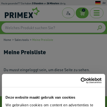
de
3
Stunden
26
Minuten
Heute gesendet?? Sie haben
en
übrig.
0
Home
Sales tools
Meine Preisliste
Meine Preisliste
Du musst eingeloggt sein, um diese Seite zu sehen.
Deze website maakt gebruik van cookies
We gebruiken cookies om content en advertenties te
Kontakt