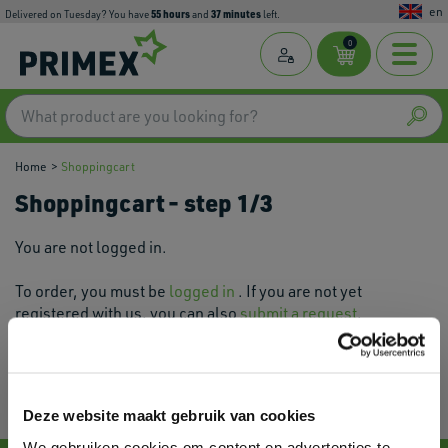
en
55
hours
37
minutes
Delivered on Tuesday? You have
and
left.
0
Home
Shoppingcart
Shoppingcart
- step 1/3
You are not logged in.
To order, you must be
logged in
. If you are not yet
registered with us, you can also
submit a request
.
Deze website maakt gebruik van cookies
We gebruiken cookies om content en advertenties te