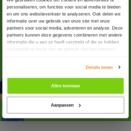
personaliseren, om functies voor social media te bieden
Contact
en om ons websiteverkeer te analyseren. Ook delen we
informatie over uw gebruik van onze site met onze
Please
email
us for more information about our products
partners voor social media, adverteren en analyse. Deze
and all possibilities.
partners kunnen deze gegevens combineren met andere
+31 (0)227-504900
informatie die u aan ze heeft verstrekt of die ze hebben
verzameld op basis van uw gebruik van hun services.
Follow us
Details tonen
Advice or questions?
Alles toestaan
Do you have questions?
Aanpassen
Contact
our experts!
Ma. until fr. 8.30 am to 5 pm