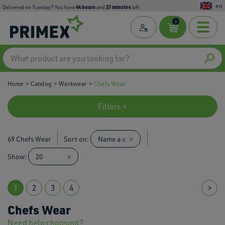
en
44
hours
27
minutes
Delivered on Tuesday? You have
and
left.
0
Home
Catalog
Workwear
Chefs Wear
Filters +
69 Chefs Wear
Sort on:
Show:
1
2
3
4
>
Chefs Wear
Need help choosing?