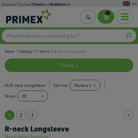
en
11
hours
34
minutes
Sent today? You have
and
left.
0
Home
Catalog
T-shirts
R-neck Longsleeve
Filters +
45 R-neck Longsleeve
Sort on:
Show:
1
2
3
>
R-neck Longsleeve
Need help choosing?