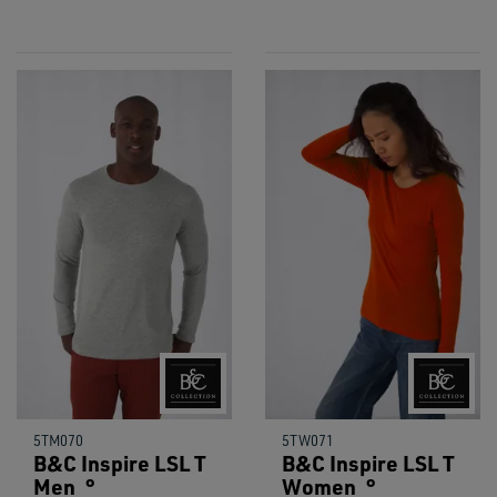
5TM070
5TW071
B&C Inspire LSL T
B&C Inspire LSL T
Men_°
Women_°