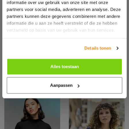
informatie over uw gebruik van onze site met onze
partners voor social media, adverteren en analyse. Deze
partners kunnen deze gegevens combineren met andere
informatie die u aan ze heeft verstrekt of die ze hebben
verzameld op basis van uw gebruik van hun services.
JJ279538
SK124
JACK&JONES
LADIES FEEL
Details tonen
Organic Essential
GOOD LONG
Tee R-neck
SLEEVED
STRETCH T
Alles toestaan
Aanpassen