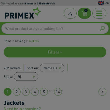
en
6
hours
32
minutes
Sent today? You have
and
left.
0
Home
Catalog
Jackets
Filters +
262 Jackets
Sort on:
Show:
…
1
2
3
4
5
14
>
Jackets
Need help choosing?