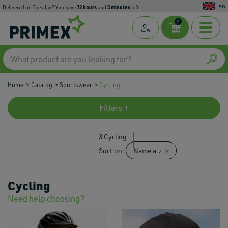
en
72
hours
5
minutes
Delivered on Tuesday? You have
and
left.
0
Home
Catalog
Sportswear
Cycling
Filters +
3 Cycling
Sort on:
Cycling
Need help choosing?