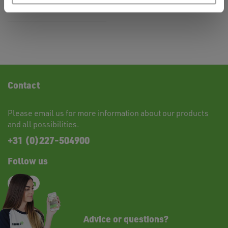
Contact
Please
email
us for more information about our products
and all possibilities.
+31 (0)227-504900
Follow us
Advice or questions?