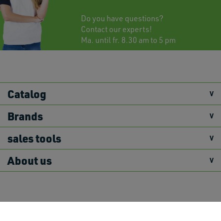
Do you have questions?
Contact
our experts!
Ma. until fr. 8.30 am to 5 pm
Catalog
Brands
sales tools
About us
Primex Disclaimer
Terms and Conditions