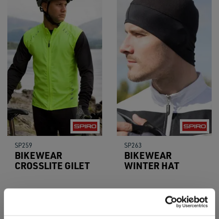
SP259
SP263
BIKEWEAR
BIKEWEAR
CROSSLITE GILET
WINTER HAT