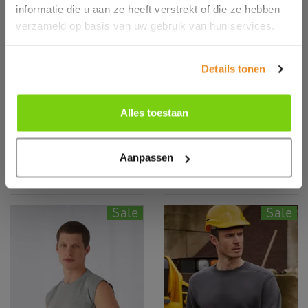
informatie die u aan ze heeft verstrekt of die ze hebben
verzameld op basis van uw gebruik van hun services.
Details tonen
5TK300
5TK301
B&C Exact 150
B&C Exact 190
Alles toestaan
Kids
Kids
Aanpassen
Sale
Sale