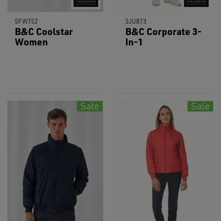
5FW752
5JU873
B&C Coolstar
B&C Corporate 3-
Women
In-1
Sale
Sale