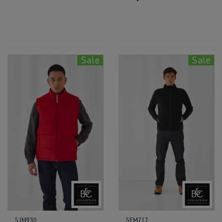
Sale
Sale
5JM930
5FM717