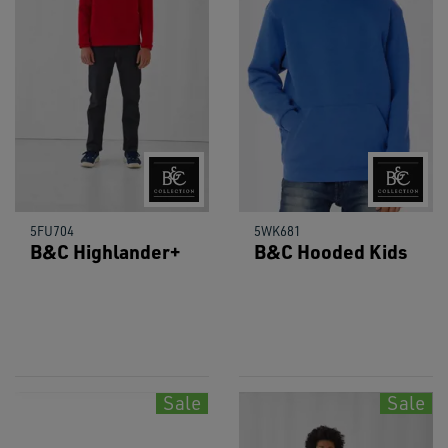
5FU704
5WK681
B&C Highlander+
B&C Hooded Kids
Sale
Sale