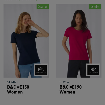
Sale
Sale
5TW02T
5TW04T
B&C #E150
B&C #E190
Women
Women