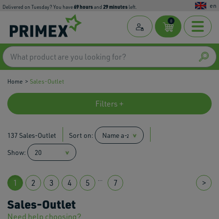
en
69
hours
29
minutes
Delivered on Tuesday? You have
and
left.
0
Home
Sales-Outlet
Filters +
137 Sales-Outlet
Sort on:
Show:
…
1
2
3
4
5
7
>
Sales-Outlet
Need help choosing?