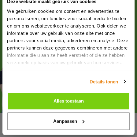
Deze website maakt gebruik van cookies
We gebruiken cookies om content en advertenties te
Please
email
us for more information about our products
personaliseren, om functies voor social media te bieden
and all possibilities.
en om ons websiteverkeer te analyseren. Ook delen we
+31 (0)227-504900
informatie over uw gebruik van onze site met onze
Follow us
partners voor social media, adverteren en analyse. Deze
partners kunnen deze gegevens combineren met andere
informatie die u aan ze heeft verstrekt of die ze hebben
verzameld op basis van uw gebruik van hun services.
Advice or questions?
Details tonen
Do you have questions?
Contact
our experts!
Alles toestaan
Ma. until fr. 8.30 am to 5 pm
Aanpassen