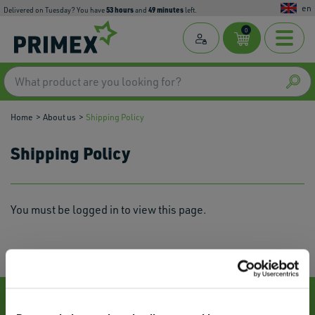
en
53
hours
49
minutes
Delivered on Tuesday? You have
and
left.
0
Home
About us
Shipping Policy
Shipping Policy
You must be logged in to view this page.
Contact