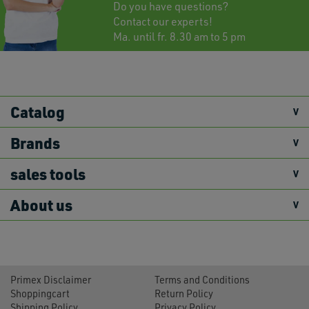
Do you have questions?
Contact
our experts!
Ma. until fr. 8.30 am to 5 pm
Catalog
Brands
sales tools
About us
Primex Disclaimer
Terms and Conditions
Shoppingcart
Return Policy
Shipping Policy
Privacy Policy