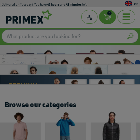
en
46
hours
42
minutes
Delivered on Tuesday? You have
and
left.
0
Browse our categories