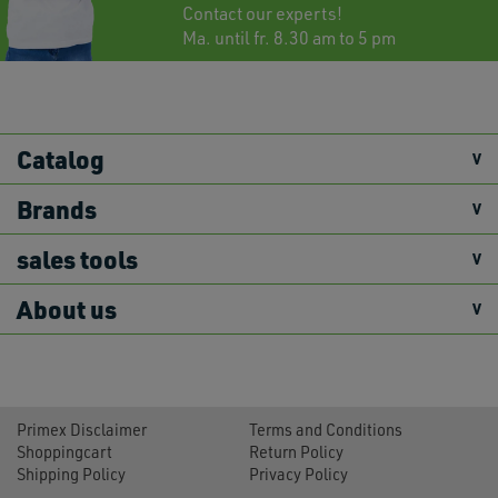
Contact
our experts!
Ma. until fr. 8.30 am to 5 pm
Catalog
Brands
sales tools
About us
Primex Disclaimer
Terms and Conditions
Shoppingcart
Return Policy
Shipping Policy
Privacy Policy