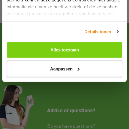
informatie die u aan ze heeft verstrekt of die ze hebben
verzameld op basis van uw gebruik van hun services.
Details tonen
Contact
Alles toestaan
Please
email
us for more information about our products
and all possibilities.
+31 (0)227-504900
Aanpassen
Follow us
Advice or questions?
Do you have questions?