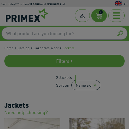
en
11
hours
32
minutes
Sent today? You have
and
left.
0
Home
Catalog
Corporate Wear
Jackets
Filters +
2 Jackets
Sort on:
Jackets
Need help choosing?