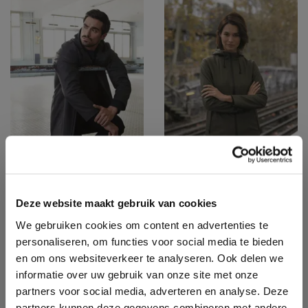
Deze website maakt gebruik van cookies
NEO03174
NEO03175
NEOBLU Antoine
NEOBLU Antoine
We gebruiken cookies om content en advertenties te
Men
Women
personaliseren, om functies voor social media te bieden
en om ons websiteverkeer te analyseren. Ook delen we
informatie over uw gebruik van onze site met onze
partners voor social media, adverteren en analyse. Deze
partners kunnen deze gegevens combineren met andere