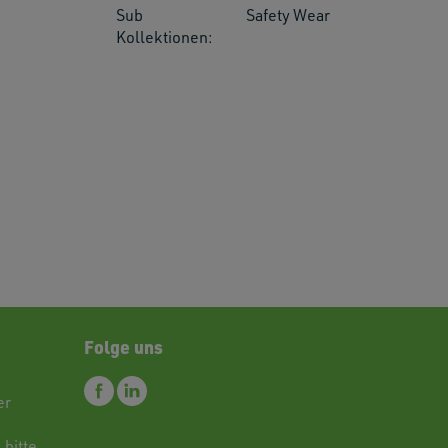
Sub
Safety Wear
Kollektionen:
res.
Folge uns
er
 bitte.