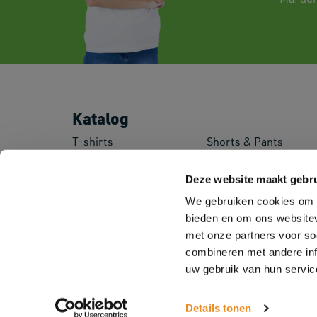
Katalog
T-shirts
Shorts & Pants
Polo's
Baby
Sweatshirts
Kids
Deze website maakt gebru
Fleeces
Sportswear
We gebruiken cookies om c
Shirts
Corporate Wear
bieden en om ons websitev
Pullovers
Workwear
Jackets
Safety Wear
met onze partners voor so
Softshell Jackets
Aprons
combineren met andere inf
uw gebruik van hun servic
Details tonen