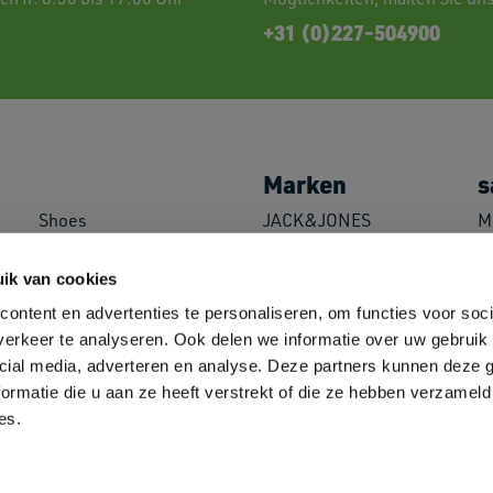
+31 (0)227-504900
Marken
s
Shoes
JACK&JONES
M
Caps & Headwear
//PRODUKT
P
Towels
Logostar
L
ik van cookies
Bags
B&C
M
ontent en advertenties te personaliseren, om functies voor soci
Overshirts
Fruit of the Loom
M
erkeer te analyseren. Ook delen we informatie over uw gebruik 
Miscellaneous
Russell Athletic
A
Decoration Supplies
SOL'S
cial media, adverteren en analyse. Deze partners kunnen deze
Neoblu
ormatie die u aan ze heeft verstrekt of die ze hebben verzameld
Roly
es.
Helly Hansen
Sehen Sie sich alle