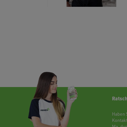
Ratsch
Haben 
Kontak
Ma. dur