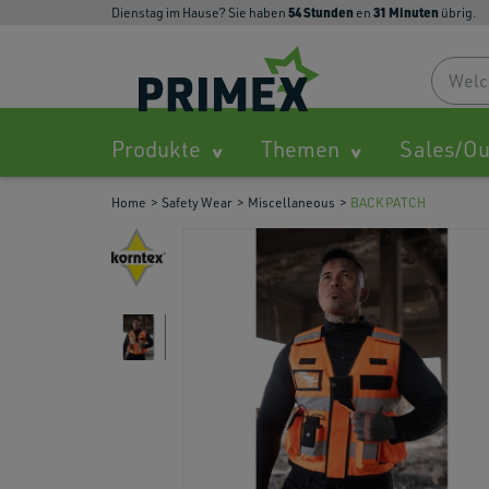
54
Stunden
31
Minuten
Dienstag im Hause? Sie haben
en
übrig.
Produkte
Themen
Sales/Ou
Home
Safety Wear
Miscellaneous
BACK PATCH