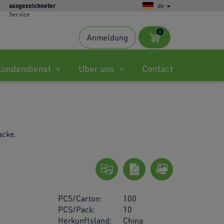
ausgezeichneter
de
Service
0
Anmeldung
s
Kundendienst
Uber uns
Contact
ble
.
acke.
ted
h
PCS/Carton:
100
.
PCS/Pack:
10
Herkunftsland:
China
es