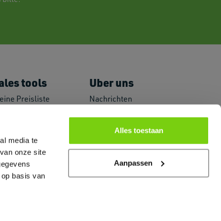
ales tools
Uber uns
eine Preisliste
Nachrichten
romoguides
Häufig gestellte
ogo und Bilder
Fragen
Alles toestaan
arketing Material
Primex und
al media te
arkenzertifikate
Nachhaltigkeit
van onze site
PI-Link
Contact
Aanpassen
Über uns
 gegevens
 op basis van