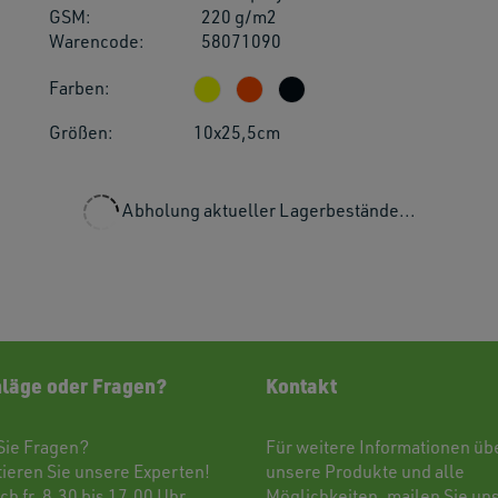
GSM:
220 g/m2
users
Warencode:
58071090
can
use
Farben:
touch
and
Größen:
10x25,5cm
swipe
gestu
Abholung aktueller Lagerbestände...
läge oder Fragen?
Kontakt
Sie Fragen?
Für weitere Informationen üb
tieren
Sie unsere Experten!
unsere Produkte und alle
ch fr. 8.30 bis 17.00 Uhr
Möglichkeiten,
mailen
Sie uns