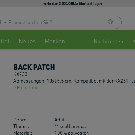
2.000.000 Artikel
mehr dan
auf Lager
Use
up
and
down
tlet
Neues
Marken
arrow
Nachrichten
to
select
availa
BACK PATCH
result
Press
KX233
enter
Abmessungen: 10x25,5 cm. Kompatibel mit der KX231 -J
to
> Mehr Infos
go
to
selec
searc
Genre:
Adult
result
Thema:
Miscellaneous
Touch
Material:
100% polyester.
devic