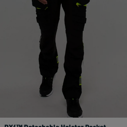
DX4™ Detachable Holster Pocket