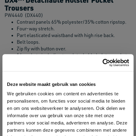
Trousers
PW4440
(DX440)
Contrast panels 65% polyester/35% cotton ripstop.
Four-way stretch.
Part elasticated waistband with high rise back.
Belt loops.
Zip fly with button over.
16 pockets including two detachable holster pockets,
side, rear and multi-functional thigh pockets.
Contrast zips on pockets with branded zip pulls.
Top loading two tier knee pad pockets to allow for
positioning options - knee pads included.
Deze website maakt gebruik van cookies
Lightweight, flexible HiVisTex Pro reflective tape on
We gebruiken cookies om content en advertenties te
rear lower legs.
personaliseren, om functies voor social media te bieden
Adjustable leg length reg 31" to tall 33".
en om ons websiteverkeer te analyseren. Ook delen we
Triple needle stitching.
Branding on right thigh pocket.
informatie over uw gebruik van onze site met onze
partners voor social media, adverteren en analyse. Deze
partners kunnen deze gegevens combineren met andere