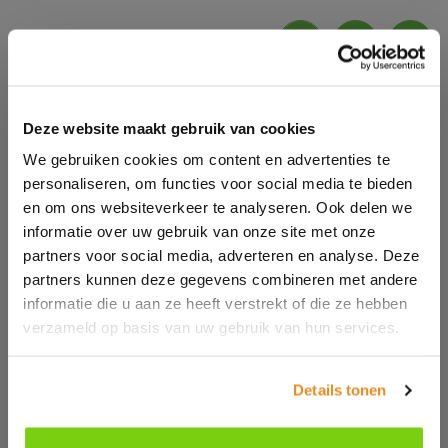
Genre:
Men/Uni
Thema:
Longsleeve, Regular Fit,
Deze website maakt gebruik van cookies
Outerwear
We gebruiken cookies om content en advertenties te
Material:
100% polyester.
personaliseren, om functies voor social media te bieden
GSM:
350 g/m2
en om ons websiteverkeer te analyseren. Ook delen we
Warencode:
61033300
informatie over uw gebruik van onze site met onze
partners voor social media, adverteren en analyse. Deze
PCS/Carton:
10
partners kunnen deze gegevens combineren met andere
PCS/Pack:
1
informatie die u aan ze heeft verstrekt of die ze hebben
Herkunftsland:
China
verzameld op basis van uw gebruik van hun services.
Sub
Safety Wear
Kollektionen:
Details tonen
Farben:
Größen:
S, M, L, XL, XXL, 3XL