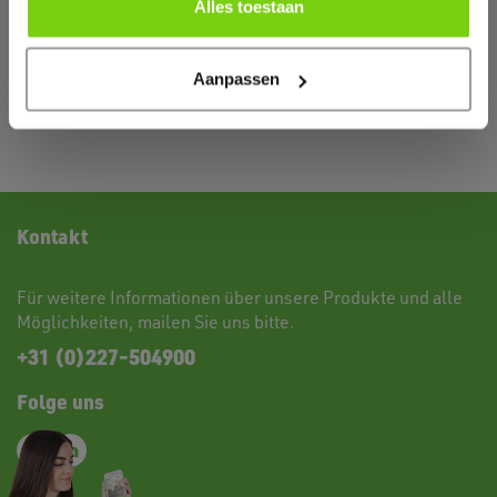
Alles toestaan
Abholung aktueller Lagerbestände...
Aanpassen
Kontakt
Für weitere Informationen über unsere Produkte und alle
Möglichkeiten,
mailen
Sie uns bitte.
+31 (0)227-504900
Folge uns