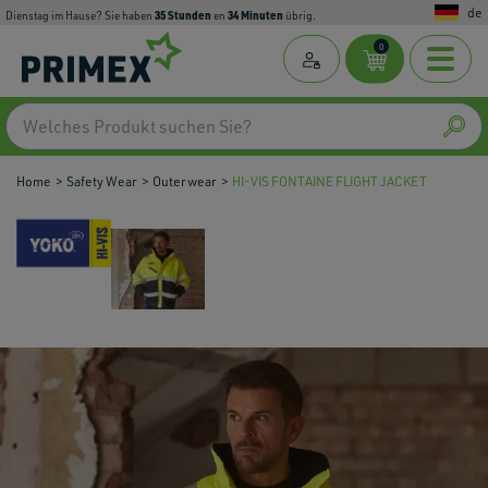
de
35
Stunden
34
Minuten
Dienstag im Hause? Sie haben
en
übrig.
0
Home
Safety Wear
Outerwear
HI-VIS FONTAINE FLIGHT JACKET