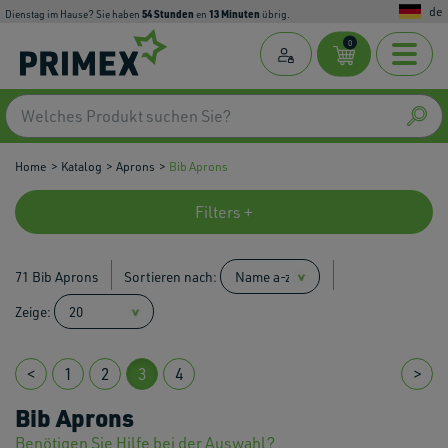
de
54
Stunden
13
Minuten
Dienstag im Hause? Sie haben
en
übrig.
0
Home
Katalog
Aprons
Bib Aprons
Filters +
71 Bib Aprons
Sortieren nach:
Zeige:
<
1
2
3
4
>
Bib Aprons
Benötigen Sie Hilfe bei der Auswahl?