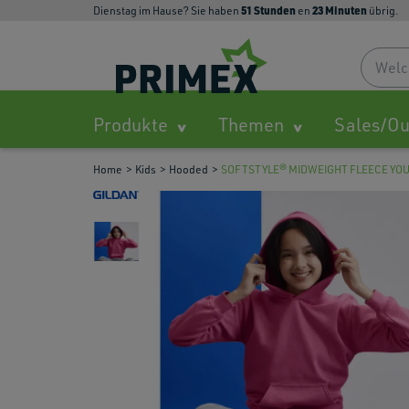
51
Stunden
23
Minuten
Dienstag im Hause? Sie haben
en
übrig.
Produkte
Themen
Sales/Ou
Home
Kids
Hooded
SOFTSTYLE® MIDWEIGHT FLEECE YO