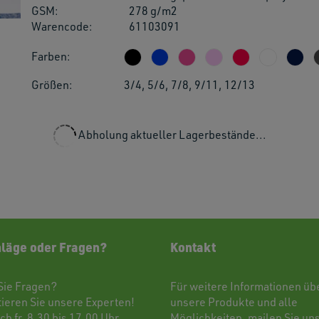
GSM:
278 g/m2
users
Warencode:
61103091
can
use
Farben:
touch
and
Größen:
3/4, 5/6, 7/8, 9/11, 12/13
swipe
gestu
Abholung aktueller Lagerbestände...
läge oder Fragen?
Kontakt
Sie Fragen?
Für weitere Informationen üb
tieren
Sie unsere Experten!
unsere Produkte und alle
ch fr. 8.30 bis 17.00 Uhr
Möglichkeiten,
mailen
Sie uns