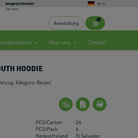
ausgezeichneter
de
Service
0
Anmeldung
s
Kundendienst
Uber uns
Contact
ble
OUTH HOODIE
.
rdelzug. Känguru-Beutel
ted
h
PCS/Carton:
24
.
PCS/Pack:
6
Herkunftsland:
El Salvador
es