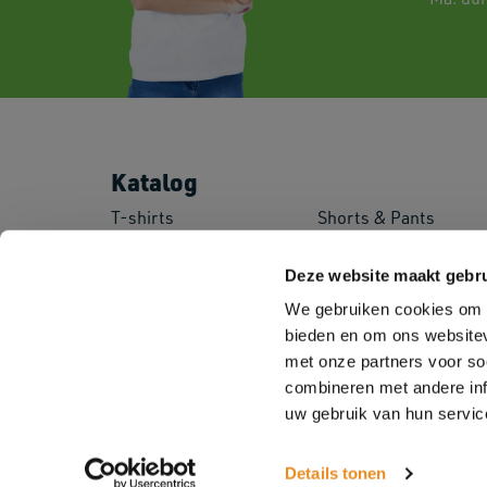
Katalog
T-shirts
Shorts & Pants
Polo's
Baby
Sweatshirts
Kids
Deze website maakt gebru
Fleeces
Sportswear
We gebruiken cookies om c
Shirts
Corporate Wear
bieden en om ons websitev
Pullovers
Workwear
Jackets
Safety Wear
met onze partners voor so
Softshell Jackets
Aprons
combineren met andere inf
uw gebruik van hun servic
Details tonen