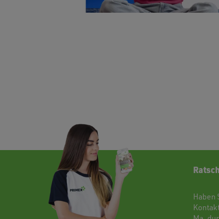
Ratsch
Haben 
Kontak
Ma. dur