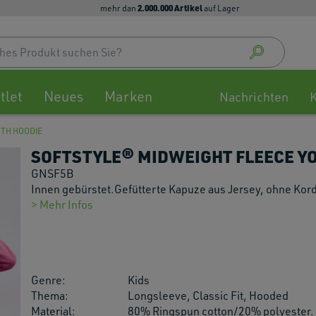
2.000.000 Artikel
mehr dan
auf Lager
Use
up
and
down
tlet
Neues
Marken
arrow
Nachrichten
to
select
UTH HOODIE
availa
SOFTSTYLE® MIDWEIGHT FLEECE Y
result
Press
GNSF5B
enter
Innen gebürstet.Gefütterte Kapuze aus Jersey, ohne Ko
to
> Mehr Infos
go
to
selec
searc
Genre:
Kids
result
Thema:
Longsleeve, Classic Fit, Hooded
Touch
Material:
80% Ringspun cotton/20% polyester.
devic