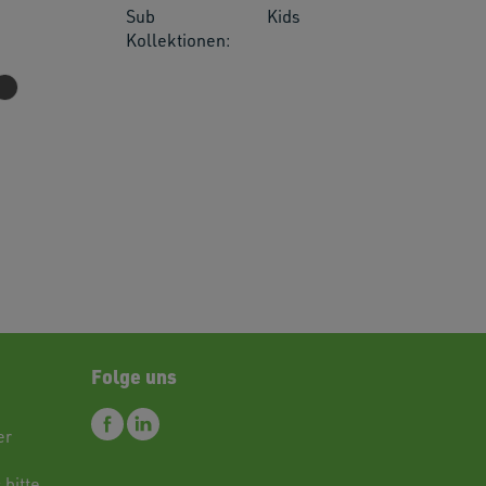
Sub
Kids
Kollektionen:
res.
Folge uns
er
 bitte.