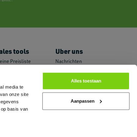
ales tools
Uber uns
eine Preisliste
Nachrichten
romoguides
Häufig gestellte
ogo und Bilder
Fragen
Alles toestaan
arketing Material
Primex und
al media te
arkenzertifikate
Nachhaltigkeit
van onze site
PI-Link
Contact
Aanpassen
Über uns
 gegevens
 op basis van