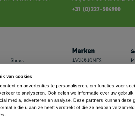
+31 (0)227-504900
Marken
s
Shoes
JACK&JONES
M
Caps & Headwear
//PRODUKT
P
Towels
Logostar
L
ik van cookies
Bags
B&C
M
ontent en advertenties te personaliseren, om functies voor soci
Overshirts
Fruit of the Loom
M
erkeer te analyseren. Ook delen we informatie over uw gebruik 
Miscellaneous
Russell Athletic
A
Decoration Supplies
SOL'S
cial media, adverteren en analyse. Deze partners kunnen deze
Neoblu
ormatie die u aan ze heeft verstrekt of die ze hebben verzameld
Roly
es.
Helly Hansen
Sehen Sie sich alle