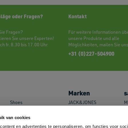
läge oder Fragen?
Kontakt
Sie Fragen?
Für weitere Informationen üb
tieren
Sie unsere Experten!
unsere Produkte und alle
ch fr. 8.30 bis 17.00 Uhr
Möglichkeiten,
mailen
Sie uns
+31 (0)227-504900
Marken
s
Shoes
JACK&JONES
M
Caps & Headwear
//PRODUKT
P
Towels
Logostar
L
ik van cookies
Bags
B&C
M
ontent en advertenties te personaliseren, om functies voor soci
Overshirts
Fruit of the Loom
M