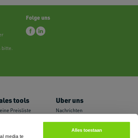
Folge uns
er
 bitte.
ales tools
Uber uns
eine Preisliste
Nachrichten
romoguides
Häufig gestellte
ogo und Bilder
Fragen
Alles toestaan
arketing Material
Primex und
al media te
arkenzertifikate
Nachhaltigkeit