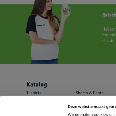
Ratsch
Haben 
Kontak
Ma. dur
Katalog
T-shirts
Shorts & Pants
Polo's
Baby
Sweatshirts
Kids
Deze website maakt gebru
Fleeces
Sportswear
We gebruiken cookies om c
Shirts
Corporate Wear