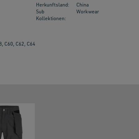
Herkunftsland:
China
Sub
Workwear
Kollektionen:
8, C60, C62, C64
res.