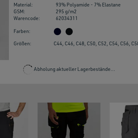
Material:
93% Polyamide - 7% Elastane
users
GSM:
295 g/m2
can
Warencode:
62034311
use
touch
Farben:
and
swipe
Größen:
C44, C46, C48, C50, C52, C54, C56, C5
gestu
Abholung aktueller Lagerbestände...