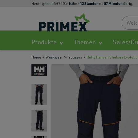
12
Stunden
57
Minuten
Heute gesendet?? Sie haben
en
übrig.
Produkte
Themen
Sales/Ou
Home
Workwear
Trousers
Helly Hansen Chelsea Evolutio