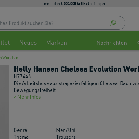
2.000.000 Artikel
mehr dan
auf Lager
Use
up
and
down
tlet
Neues
Marken
arrow
Nachrichten
to
select
n Work Pant
availa
Helly Hansen Chelsea Evolution Wor
result
Press
H77446
enter
Die Arbeitshose aus strapazierfahigem Chelsea-Baumwo
to
Bewegungsfreiheit.
go
> Mehr Infos
to
selec
searc
result
Genre:
Men/Uni
Touch
Thema:
Trousers
devic