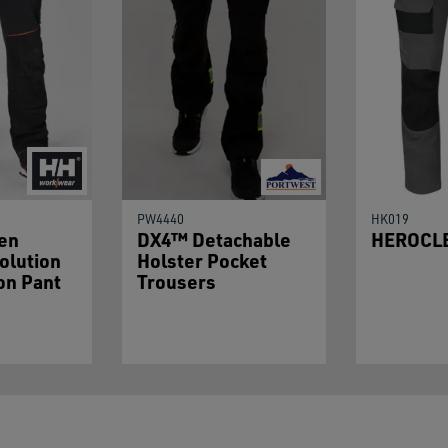
PW4440
HK019
en
DX4™ Detachable
HEROCL
olution
Holster Pocket
on Pant
Trousers