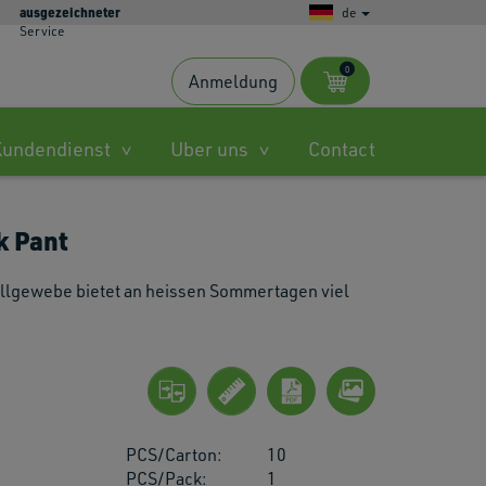
ausgezeichneter
de
Service
0
Anmeldung
s
Kundendienst
Uber uns
Contact
ble
k Pant
.
llgewebe bietet an heissen Sommertagen viel
ted
h
.
PCS/Carton:
10
PCS/Pack:
1
es