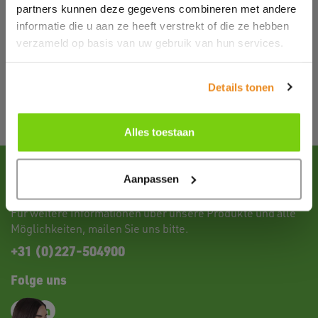
partners kunnen deze gegevens combineren met andere
informatie die u aan ze heeft verstrekt of die ze hebben
verzameld op basis van uw gebruik van hun services.
…
<
1
10
11
12
13
14
Details tonen
Alles toestaan
Kontakt
Aanpassen
Für weitere Informationen über unsere Produkte und alle
Möglichkeiten,
mailen
Sie uns bitte.
+31 (0)227-504900
Folge uns