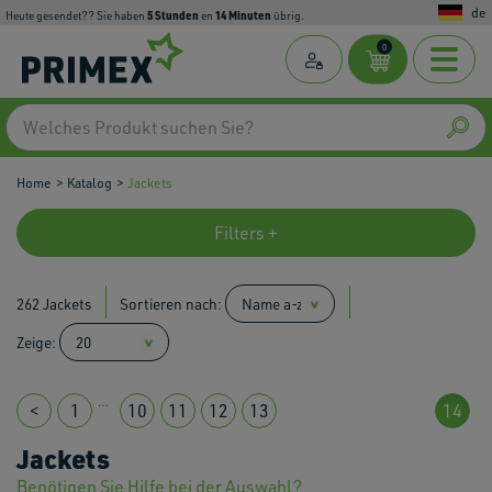
de
5
Stunden
14
Minuten
Heute gesendet?? Sie haben
en
übrig.
0
Home
Katalog
Jackets
Filters +
262 Jackets
Sortieren nach:
Zeige:
…
<
1
10
11
12
13
14
Jackets
Benötigen Sie Hilfe bei der Auswahl?