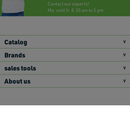
Contact
our experts!
Ma. until fr. 8.30 am to 5 pm
Catalog
Brands
sales tools
About us
Primex Disclaimer
Terms and Conditions
Shoppingcart
Return Policy
Shipping Policy
Privacy Policy