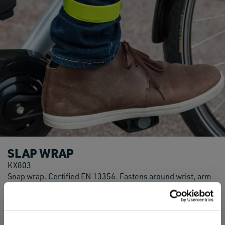
SLAP WRAP
KX803
Snap wrap. Certified EN 13356. Fastens around wrist, arm
or ankle. Ideal for cyclists and joggers. Dimensions : 34cm.
> More info