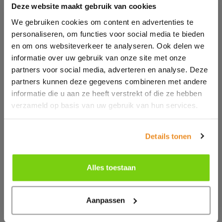
Deze website maakt gebruik van cookies
We gebruiken cookies om content en advertenties te
personaliseren, om functies voor social media te bieden
Genre:
Adult
en om ons websiteverkeer te analyseren. Ook delen we
Theme:
Miscellaneous
informatie over uw gebruik van onze site met onze
Composite:
Metal/PVC/Velvet.
Commodity code:
39269097
partners voor social media, adverteren en analyse. Deze
partners kunnen deze gegevens combineren met andere
informatie die u aan ze heeft verstrekt of die ze hebben
PCS/Carton:
1000
verzameld op basis van uw gebruik van hun services.
PCS/Pack:
100
Country of origin:
China
Subcollection:
Safety Wear
Details tonen
Colors:
Alles toestaan
Sizes:
One size
Aanpassen
Retrieving current stocks...