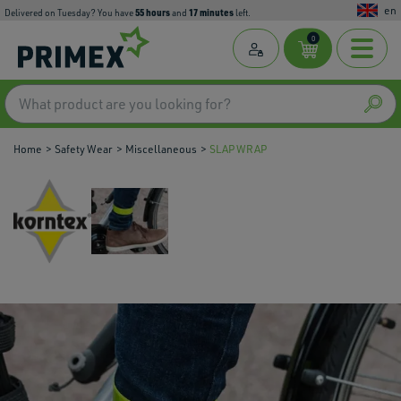
en
55
hours
17
minutes
Delivered on Tuesday? You have
and
left.
0
Home
Safety Wear
Miscellaneous
SLAP WRAP