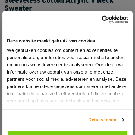
Sweater
PR699
(PR699)
Cotton rich.
Easy care.
Ribbed neck and armholes.
Deze website maakt gebruik van cookies
Deep ribbed hem.
We gebruiken cookies om content en advertenties te
> More info
personaliseren, om functies voor social media te bieden
en om ons websiteverkeer te analyseren. Ook delen we
informatie over uw gebruik van onze site met onze
partners voor social media, adverteren en analyse. Deze
partners kunnen deze gegevens combineren met andere
Genre:
Men/Uni
informatie die u aan ze heeft verstrekt of die ze hebben
Theme:
Sleeveless, Regular Fit, V-neck
verzameld op basis van uw gebruik van hun services.
Composite:
55% cotton/45% acrylic.
GSM:
12 gauge
Commodity code:
6110209100
Details tonen
PCS/Carton:
12