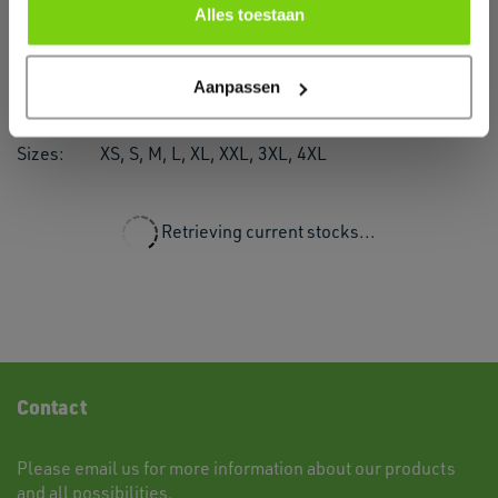
PCS/Pack:
3
Alles toestaan
Country of origin:
Bangladesh
Subcollection:
Pullovers
Aanpassen
Colors:
Sizes:
XS, S, M, L, XL, XXL, 3XL, 4XL
Retrieving current stocks...
Contact
Please
email
us for more information about our products
and all possibilities.