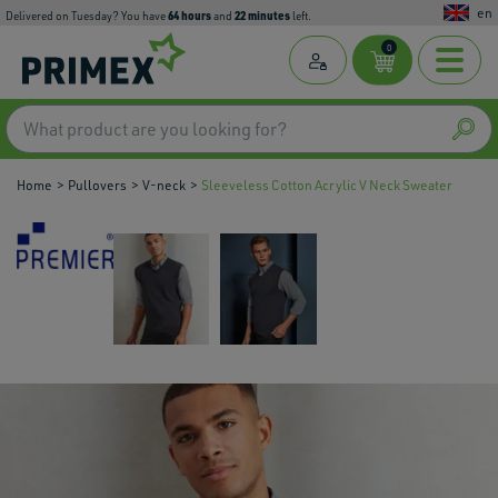
en
64
hours
22
minutes
Delivered on Tuesday? You have
and
left.
0
Home
Pullovers
V-neck
Sleeveless Cotton Acrylic V Neck Sweater