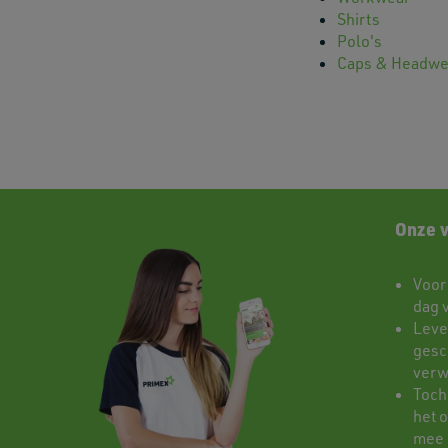
Shirts
Polo's
Caps & Headwe
Onze 
Voor
dag 
Leve
gesch
verw
Toch
het 
mee