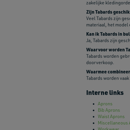
zakelijke kledingorde
Zijn Tabards geschik
Veel Tabards zijn ges
materiaal, het model 
Kan ik Tabards in bu
Ja, Tabards zijn gesc
Waarvoor worden Ta
Tabards worden gebruik
doorverkoop.
Waarmee combineer j
Tabards worden vaak 
Interne links
Aprons
Bib Aprons
Waist Aprons
Miscellaneous 
Workwear