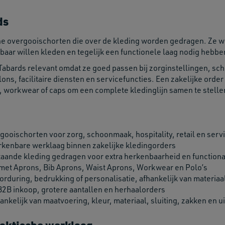
ds
che overgooischorten die over de kleding worden gedragen. Ze w
ar willen kleden en tegelijk een functionele laag nodig hebb
 Tabards relevant omdat ze goed passen bij zorginstellingen, s
ons, facilitaire diensten en servicefuncties. Een zakelijke or
s, workwear of caps om een complete kledinglijn samen te stelle
gooischorten voor zorg, schoonmaak, hospitality, retail en serv
rkenbare werklaag binnen zakelijke kledingorders
aande kleding gedragen voor extra herkenbaarheid en functional
met Aprons, Bib Aprons, Waist Aprons, Workwear en Polo’s
orduring, bedrukking of personalisatie, afhankelijk van materiaa
B2B inkoop, grotere aantallen en herhaalorders
ankelijk van maatvoering, kleur, materiaal, sluiting, zakken en u