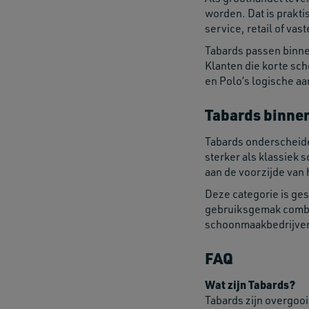
worden. Dat is prakti
service, retail of vas
Tabards passen binne
Klanten die korte sc
en Polo’s logische aa
Tabards binnen
Tabards onderscheide
sterker als klassiek
aan de voorzijde van 
Deze categorie is ge
gebruiksgemak combin
schoonmaakbedrijven, 
FAQ
Wat zijn Tabards?
Tabards zijn overgooi