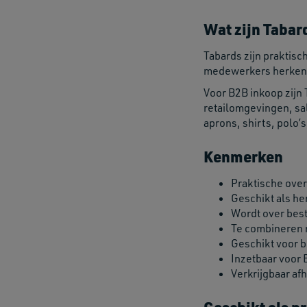
Wat zijn Tabar
Tabards zijn praktis
medewerkers herkenba
Voor B2B inkoop zijn
retailomgevingen, sal
aprons, shirts, polo’
Kenmerken
Praktische over
Geschikt als he
Wordt over best
Te combineren 
Geschikt voor b
Inzetbaar voor 
Verkrijgbaar afh