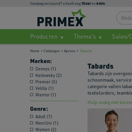
10
uur
6
min
Vandaag verstuurd? u heeft nog
en
.
Producten
Thema's
Sales/O
Home
Catalogus
Aprons
Tabards
Merken:
Tabards
Dennys (1)
Tabards zijn overgooi
Karlowsky (2)
schoonmaak, service 
Premier (5)
categorie vallen tab
Velilla (1)
textielorders, teamkl
Warrior (1)
Hulp nodig met kieze
Genre:
Adult (7)
Men/Uni (1)
Women (2)