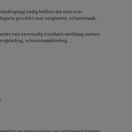
ledinglaag nodig hebben die snel over
tegorie geschikt voor zorgteams, schoonmaak,
 klanten een eenvoudig inzetbare werklaag zoeken
 zorgkleding, schoonmaakkleding,
s
, aantallen en toepassingen gecombineerd moeten