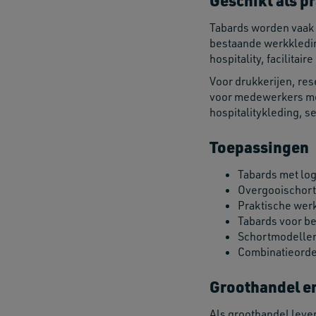
Geschikt als p
Tabards worden vaak
bestaande werkkledin
hospitality, facilita
Voor drukkerijen, res
voor medewerkers met
hospitalitykleding, 
Toepassingen
Tabards met log
Overgooischorte
Praktische wer
Tabards voor be
Schortmodellen 
Combinatieorder
Groothandel e
Als groothandel leve