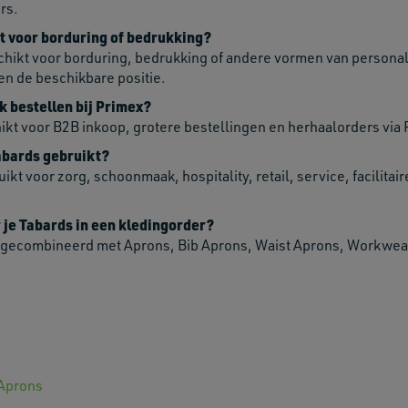
rs.
t voor borduring of bedrukking?
chikt voor borduring, bedrukking of andere vormen van personalis
en de beschikbare positie.
lk bestellen bij Primex?
hikt voor B2B inkoop, grotere bestellingen en herhaalorders via 
bards gebruikt?
t voor zorg, schoonmaak, hospitality, retail, service, facilitair
e Tabards in een kledingorder?
gecombineerd met Aprons, Bib Aprons, Waist Aprons, Workwear,
Aprons