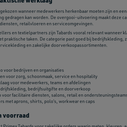
raktische werklaag
 gekozen wanneer medewerkers herkenbaar moeten zijn en een k
g gedragen kan worden. De overgooi-uitvoering maakt deze ca
ire diensten, retailvloeren en serviceomgevingen.
ellers en textielpartners zijn Tabards vooral relevant wanneer
 praktische taken. De categorie past goed bij bedrijfskleding,
servicekleding en zakelijke doorverkoopassortimenten.
o voor bedrijven en organisaties
n voor zorg, schoonmaak, service en hospitality
klaag voor medewerkers, teams en afdelingen
drijfskleding, bedrijfsuitgifte en doorverkoop
voor facilitaire diensten, salons, retail en ondersteuningsteam
s met aprons, shirts, polo’s, workwear en caps
n voorraad
rt Primex Tabards voor zakelijke orders waarin maten, kleuren