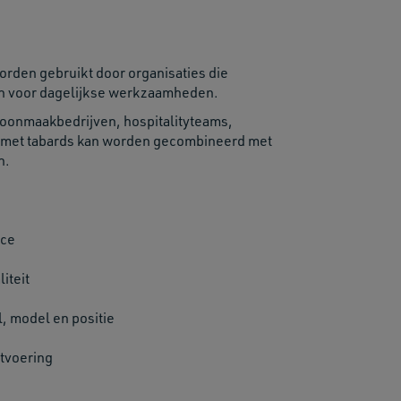
orden gebruikt door organisaties die
en voor dagelijkse werkzaamheden.
choonmaakbedrijven, hospitalityteams,
der met tabards kan worden gecombineerd met
n.
ice
iteit
l, model en positie
itvoering