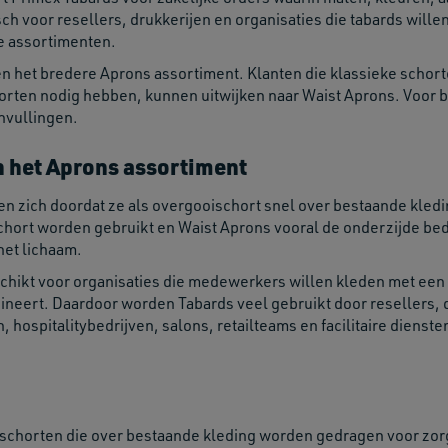
sch voor resellers, drukkerijen en organisaties die tabards will
te assortimenten.
n het bredere Aprons assortiment. Klanten die klassieke schor
horten nodig hebben, kunnen uitwijken naar Waist Aprons. Voor 
nvullingen.
 het Aprons assortiment
n zich doordat ze als overgooischort snel over bestaande kle
 schort worden gebruikt en Waist Aprons vooral de onderzijde b
het lichaam.
schikt voor organisaties die medewerkers willen kleden met een
eert. Daardoor worden Tabards veel gebruikt door resellers, d
hospitalitybedrijven, salons, retailteams en facilitaire dienste
schorten die over bestaande kleding worden gedragen voor zorg,