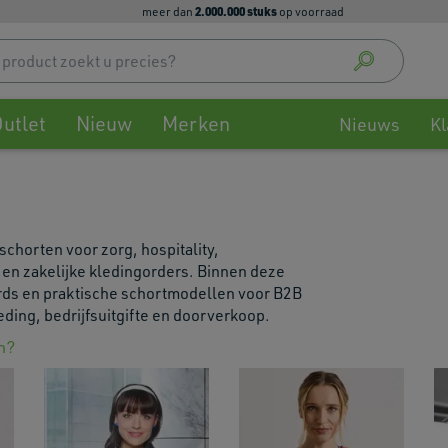
2.000.000 stuks
meer dan
op voorraad
Use
up
and
down
utlet
Nieuw
Merken
arrow
Nieuws
Kl
to
select
availa
result
Press
schorten voor zorg, hospitality,
enter
en zakelijke kledingorders. Binnen deze
to
ards en praktische schortmodellen voor B2B
go
eding, bedrijfsuitgifte en doorverkoop.
to
selec
n?
searc
result
Touch
devic