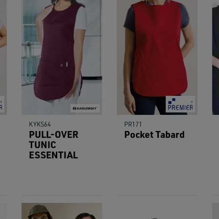
users
can
use
touch
and
swipe
gestu
KYKS64
PR171
PULL-OVER
Pocket Tabard
TUNIC
ESSENTIAL