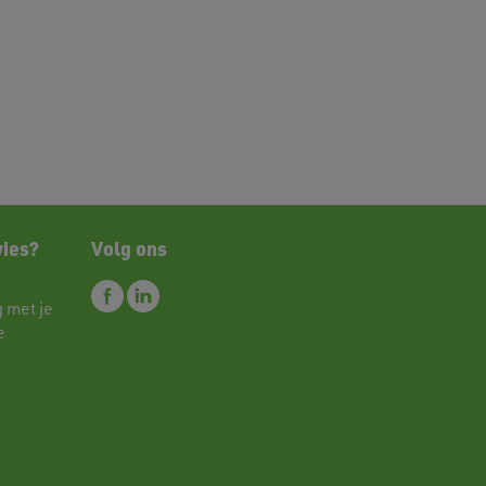
vies?
Volg ons
 met je
e