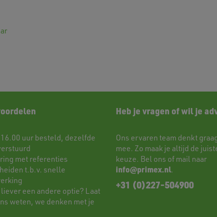
ar
voordelen
Heb je vragen of wil je ad
 16.00 uur besteld, dezelfde
Ons ervaren team denkt graag
verstuurd
mee. Zo maak je altijd de juist
ring met referenties
keuze. Bel ons of mail naar
info@primex.nl
eiden t.b.v. snelle
.
erking
+31 (0)227-504900
 liever een andere optie? Laat
ons weten, we denken met je