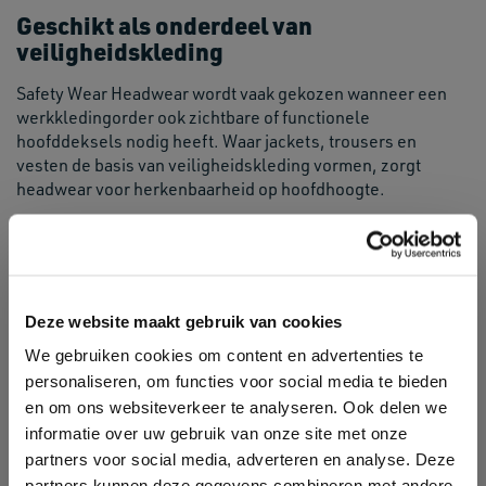
Geschikt als onderdeel van
veiligheidskleding
Safety Wear Headwear wordt vaak gekozen wanneer een
werkkledingorder ook zichtbare of functionele
hoofddeksels nodig heeft. Waar jackets, trousers en
vesten de basis van veiligheidskleding vormen, zorgt
headwear voor herkenbaarheid op hoofdhoogte.
Voor drukkerijen, resellers en textielpartners is Safety
Wear Headwear vooral relevant bij klanten die
veiligheidskleding willen personaliseren met logo’s,
teamnamen, projectnamen of functiegroepen. De categorie
sluit goed aan op orders voor bouw, logistiek, transport,
Deze website maakt gebruik van cookies
evenementen, terreinbeheer en servicewerk.
We gebruiken cookies om content en advertenties te
personaliseren, om functies voor social media te bieden
Toepassingen
en om ons websiteverkeer te analyseren. Ook delen we
informatie over uw gebruik van onze site met onze
Safety Wear Headwear met logo voor bedrijven en
partners voor social media, adverteren en analyse. Deze
organisaties
partners kunnen deze gegevens combineren met andere