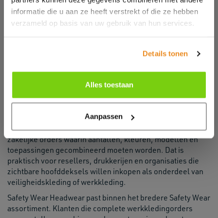
Zichtbare hoofddeksels voor werk, service en
outdoor teams
informatie die u aan ze heeft verstrekt of die ze hebben
Headwear voor eventcrew, logistiek en terreinbeheer
verzameld op basis van uw gebruik van hun services.
Hoofddeksels als aanvulling op safety wear en
workwear
Headwear voor projectteams, medewerkers en
Details tonen
tijdelijke acties
Doorverkoop via resellers, drukkerijen en
Alles toestaan
textielpartners
Groothandel en voorraad
Aanpassen
Als groothandel levert Primex Safety Wear Headwear voor
zakelijke orders waarin aantallen, kleuren, modellen en
toepassingen gecombineerd moeten worden. Dat is
praktisch voor resellers, drukkerijen en organisaties die
zichtbare hoofddeksels willen inkopen als onderdeel van
veiligheidskleding of werkkleding.
Safety Wear Headwear past binnen het bredere Safety Wear
assortiment. Klanten die complete werkkledingorders