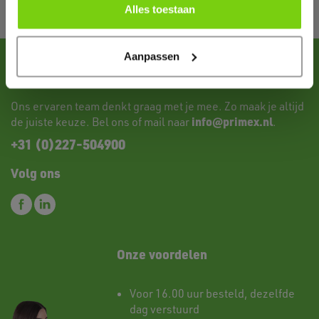
Alles toestaan
Aanpassen
Heb je vragen of wil je advies?
Ons ervaren team denkt graag met je mee. Zo maak je altijd
info@primex.nl
de juiste keuze. Bel ons of mail naar
.
+31 (0)227-504900
Volg ons
Onze voordelen
Voor 16.00 uur besteld, dezelfde
dag verstuurd