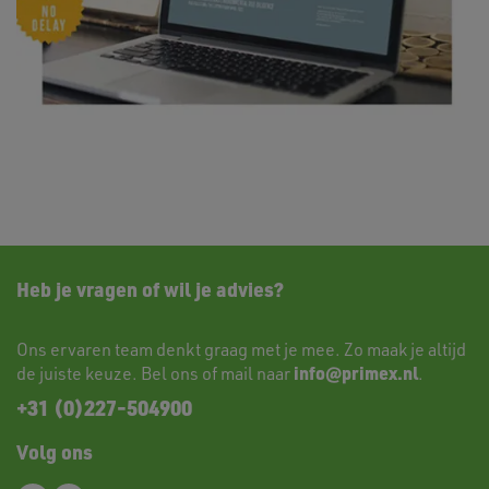
Heb je vragen of wil je advies?
Ons ervaren team denkt graag met je mee. Zo maak je altijd
info@primex.nl
de juiste keuze. Bel ons of mail naar
.
+31 (0)227-504900
Volg ons