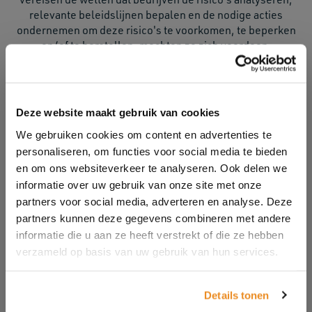
relevante beleidslijnen bepalen en de nodige acties
ondernemen om deze risico's te voorkomen, te beperken
en/of te herstellen, mochten ze zich voordoen.
B&C heeft drie stappen ondernomen en controleert
consequent de voortgang intern en met de steun van
derden zoals Fair Wear Foundation en amfori BSCI.
Deze website maakt gebruik van cookies
INTRODUCEREN
We gebruiken cookies om content en advertenties te
DE B&C HREDD TOOLKIT
personaliseren, om functies voor social media te bieden
Om u en uw klanten te helpen aantonen dat u voldoet aan
en om ons websiteverkeer te analyseren. Ook delen we
de lokale HREDD-vereisten, hebben we een TOOLKIT
informatie over uw gebruik van onze site met onze
ontwikkeld met alle benodigde documentatie om te
partners voor social media, adverteren en analyse. Deze
bewijzen dat B&C stijlen voldoen aan de HREDD-vereisten
partners kunnen deze gegevens combineren met andere
voor de productieketen stroomopwaarts (van boerderij tot
informatie die u aan ze heeft verstrekt of die ze hebben
magazijn).
verzameld op basis van uw gebruik van hun services.
Details tonen
We zullen dit unieke voordeel de komende dagen