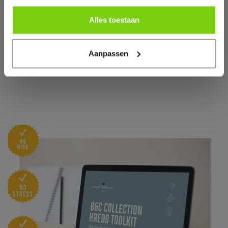
communiceren naar onze resellerdatabase en hen de kans
geven om onze toolkit aan te vragen.
Alles toestaan
Als u in de tussentijd meer wilt weten over de HREDD-
nalevingsprocessen van B&C, aarzel dan niet om contact
Aanpassen
op te nemen met uw B&C sales manager, of bezoek onze
speciale webpagina om onze toolkit aan te vragen.