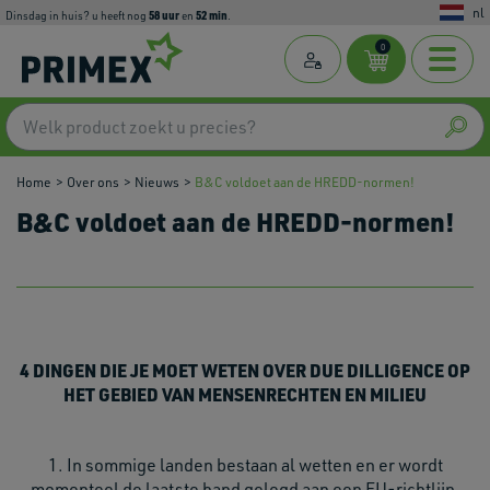
nl
58
uur
52
min
dinsdag in huis? u heeft nog
en
.
0
Home
Over ons
Nieuws
B&C voldoet aan de HREDD-normen!
B&C voldoet aan de HREDD-normen!
4 DINGEN DIE JE MOET WETEN OVER DUE DILLIGENCE OP
HET GEBIED VAN MENSENRECHTEN EN MILIEU
1. In sommige landen bestaan al wetten en er wordt
momenteel de laatste hand gelegd aan een EU-richtlijn.