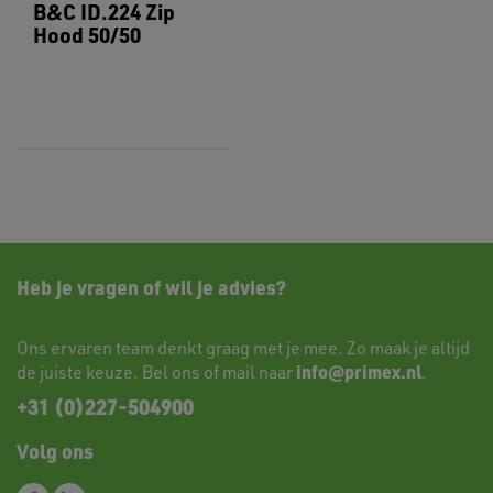
B&C ID.224 Zip
Hood 50/50
Heb je vragen of wil je advies?
Ons ervaren team denkt graag met je mee. Zo maak je altijd
info@primex.nl
de juiste keuze. Bel ons of mail naar
.
+31 (0)227-504900
Volg ons