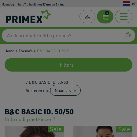
nl
17
uur
6
min
maandag in huis? u heeft nog
en
.
0
Home
Thema's
B&C BASIC ID. 50/50
Filters +
7 B&C BASIC ID. 50/50
Sorteren op:
B&C BASIC ID. 50/50
Hulp nodig met kiezen?
Sale
Sale