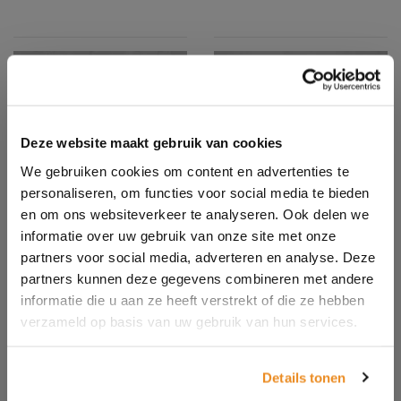
Deze website maakt gebruik van cookies
We gebruiken cookies om content en advertenties te
personaliseren, om functies voor social media te bieden
en om ons websiteverkeer te analyseren. Ook delen we
informatie over uw gebruik van onze site met onze
partners voor social media, adverteren en analyse. Deze
partners kunnen deze gegevens combineren met andere
informatie die u aan ze heeft verstrekt of die ze hebben
verzameld op basis van uw gebruik van hun services.
5WG007
5WG008
B&C ID.222 Crew
B&C ID.223 Hoodie
Details tonen
50/50
50/50