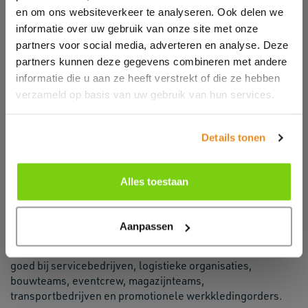
positie
en om ons websiteverkeer te analyseren. Ook delen we
Inzetbaar voor B2B inkoop, grotere aantallen en
informatie over uw gebruik van onze site met onze
herhaalorders
partners voor social media, adverteren en analyse. Deze
Verkrijgbaar afhankelijk van producttype,
maatvoering, kleur, materiaal en uitvoering
partners kunnen deze gegevens combineren met andere
informatie die u aan ze heeft verstrekt of die ze hebben
Geschikt als aanvulling op werkkleding
verzameld op basis van uw gebruik van hun services.
Workwear Headwear wordt vaak gekozen wanneer een
bedrijfskledingorder niet alleen bovenkleding of broeken
Details tonen
nodig heeft, maar ook herkenbare accessoires. Headwear
zorgt voor zichtbaarheid op hoofdhoogte en kan
Alles toestaan
medewerkers, teams of functiegroepen beter herkenbaar
maken.
Voor drukkerijen, resellers en textielpartners is Workwear
Aanpassen
Headwear vooral relevant wanneer klanten een complete
werkkledinglijn willen samenstellen. De categorie past
goed bij servicebedrijven, logistieke organisaties,
bouwteams, eventcrew, magazijnteams,
transportbedrijven en promotionele werkkledingorders.