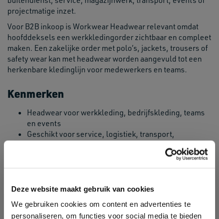
buitendienst, service, magazijnwerk, transport, events of
projectmatige inzet.
Voor B2B inkoop is Workwear Headwear relevant omdat
hoofddeksels een werkkledingorder zichtbaar en compleet
maken. Een zakelijke order met polo’s, jackets, trousers of
safety wear kan met headwear worden aangevuld tot een
herkenbare kledinglijn voor medewerkers en teams.
Kenmerken
Headwear voor werkkleding, bedrijfskleding, teams
en events
Geschikt voor service, logistiek, transport,
buitendienst en projectteams
Praktisch als aanvulling op workwear, jackets, polo’s
en safety wear
Te combineren met Caps & Headwear, Safety Wear
Headwear, Workwear en Corporate Wear
Deze website maakt gebruik van cookies
Geschikt voor bedrukking, borduring of
We gebruiken cookies om content en advertenties te
personalisatie, afhankelijk van materiaal, model en
personaliseren, om functies voor social media te bieden