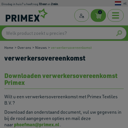
nl
72
uur
2
min
dinsdag in huis? u heeft nog
en
.
0
Home
Over ons
Nieuws
verwerkersovereenkomst
verwerkersovereenkomst
Downloaden verwerkersovereenkomst
Primex
Wilt u een verwerkersovereenkomst met Primex Textiles
B.V.?
Download dan onderstaand document, vul uw gegevens in
bij de rood aangegeven opties en mail deze
phoefman@primex.nl
naar
.