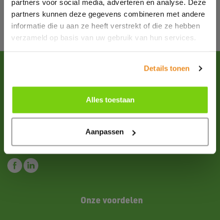
partners voor social media, adverteren en analyse. Deze
partners kunnen deze gegevens combineren met andere
informatie die u aan ze heeft verstrekt of die ze hebben
verzameld op basis van uw gebruik van hun services.
Details tonen
Heb je vragen of wil je advies?
Ons ervaren team denkt graag met je mee. Zo maak je altijd
Alles toestaan
info@primex.nl
de juiste keuze. Bel ons of mail naar
.
+31 (0)227-504900
Aanpassen
Volg ons
Onze voordelen