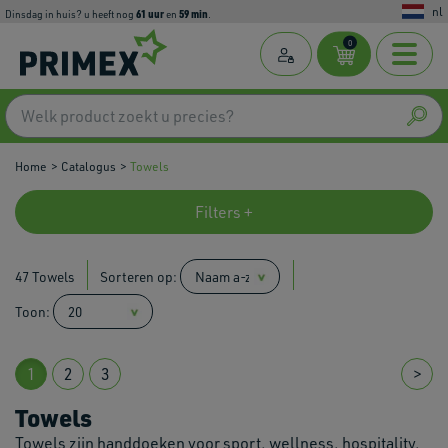
nl
61
uur
59
min
dinsdag in huis? u heeft nog
en
.
0
Home
Catalogus
Towels
Filters +
47 Towels
Sorteren op:
Toon:
1
2
3
>
Towels
Towels zijn handdoeken voor sport, wellness, hospitality,