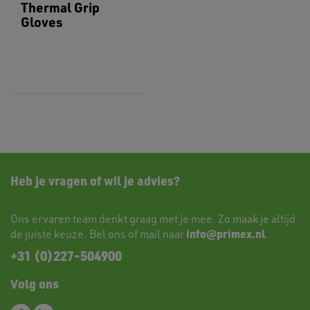
Thermal Grip
Gloves
Heb je vragen of wil je advies?
Ons ervaren team denkt graag met je mee. Zo maak je altijd
info@primex.nl
de juiste keuze. Bel ons of mail naar
.
+31 (0)227-504900
Volg ons