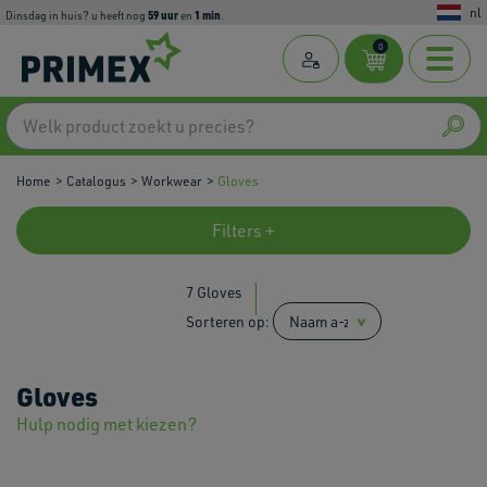
nl
59
uur
1
min
dinsdag in huis? u heeft nog
en
.
0
Home
Catalogus
Workwear
Gloves
Filters +
7 Gloves
Sorteren op:
Gloves
Hulp nodig met kiezen?