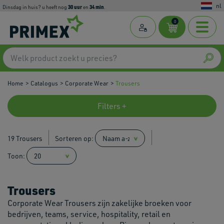
nl
30
uur
34
min
dinsdag in huis? u heeft nog
en
.
0
Home
Catalogus
Corporate Wear
Trousers
Filters +
19 Trousers
Sorteren op:
Toon:
Trousers
Corporate Wear Trousers zijn zakelijke broeken voor
bedrijven, teams, service, hospitality, retail en