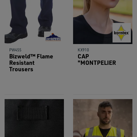
PW455
KX910
Bizweld™ Flame
CAP
Resistant
"MONTPELIER
Trousers