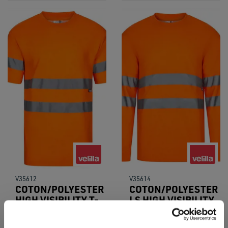
V35612
V35614
COTON/POLYESTER
COTON/POLYESTER
HIGH VISIBILITY T-
LS HIGH VISIBILITY
SHIRT
T-SHIRT