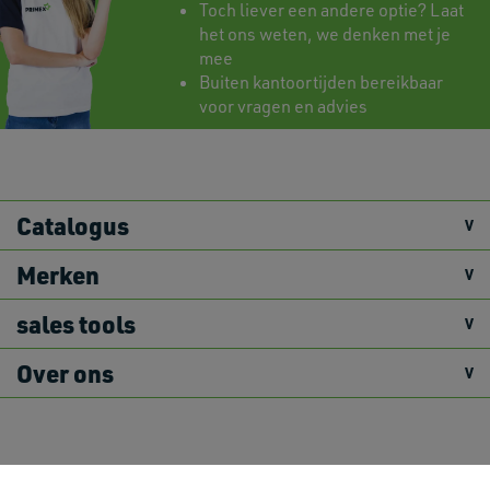
Toch liever een andere optie? Laat
het ons weten, we denken met je
mee
Buiten kantoortijden bereikbaar
voor vragen en advies
Catalogus
Merken
sales tools
Over ons