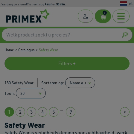
nl
4
uur
30
min
Vandaag verstuurd? u heeft nog
en
.
0
Home
Catalogus
Safety Wear
Filters +
180 Safety Wear
Sorteren op:
Toon:
…
1
2
3
4
5
9
>
Safety Wear
Safety Wear is veiligheidskleding voor zichtbaarheid, werk,