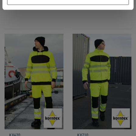
KX420
KX710