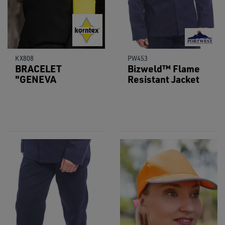
KX808
PW453
BRACELET
Bizweld™ Flame
"GENEVA
Resistant Jacket