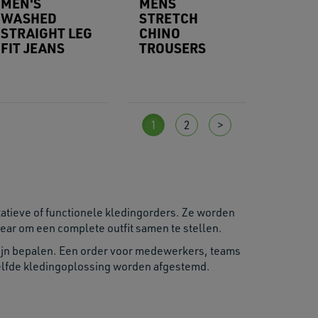
MEN'S
MENS
WASHED
STRETCH
STRAIGHT LEG
CHINO
FIT JEANS
TROUSERS
1
2
>
atieve of functionele kledingorders. Ze worden
ear om een complete outfit samen te stellen.
lijn bepalen. Een order voor medewerkers, teams
elfde kledingoplossing worden afgestemd.