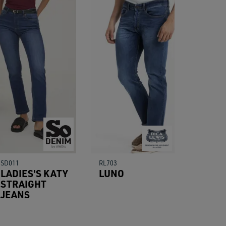
SD011
RL703
LADIES'S KATY
LUNO
STRAIGHT
JEANS