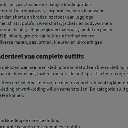
rk, service, teams en zakelijke kledingorders
nderdeel van workwear, corporate wear en teamwear
r dan shorts en breder inzetbaar dan leggings
et shirts, polo’s, sweatshirts, jackets en bodywarmers
ersonalisatie, afhankelijk van materiaal, model en positie
B2B inkoop, grotere aantallen en herhaalorders
 diverse maten, pasvormen, kleuren en uitvoeringen
nderdeel van complete outfits
 gekozen wanneer een kledingorder niet alleen bovenkleding nod
an de bovenkant, maken trousers de outfit praktischer en repre
ellers en textielpartners zijn Trousers vooral relevant bij kla
leding of werkkleding willen samenstellen. De categorie sluit g
oeten komen.
werkkleding en servicekleding
rporate wear en representatieve outfits