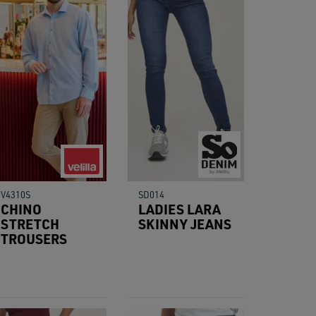
res.
V4310S
SD014
CHINO
LADIES LARA
STRETCH
SKINNY JEANS
TROUSERS