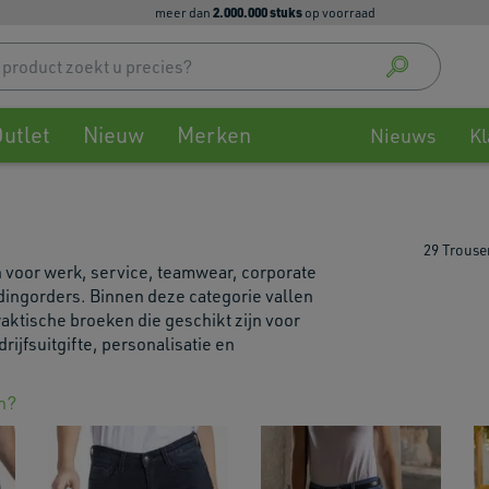
2.000.000 stuks
meer dan
op voorraad
Use
up
and
down
utlet
Nieuw
Merken
arrow
Nieuws
Kl
to
select
availa
result
29 Trouse
Press
n voor werk, service, teamwear, corporate
enter
dingorders. Binnen deze categorie vallen
to
aktische broeken die geschikt zijn voor
go
rijfsuitgifte, personalisatie en
to
selec
searc
n?
result
Touch
devic