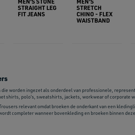
MEN'S STONE
MEN'S
STRAIGHT LEG
STRETCH
FIT JEANS
CHINO - FLEX
WAISTBAND
ers
n die worden ingezet als onderdeel van professionele, represent
 shirts, polo’s, sweatshirts, jackets, workwear of corporate w
 Trousers relevant omdat broeken de onderkant van een kleding
 wordt completer wanneer bovenkleding en broeken binnen dez