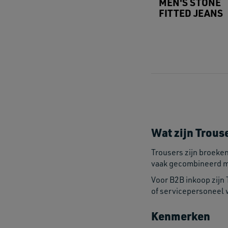
MEN'S STONE
FITTED JEANS
Wat zijn Trous
Trousers zijn broeke
vaak gecombineerd met
Voor B2B inkoop zijn
of servicepersoneel
Kenmerken