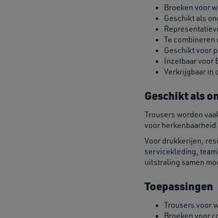
Broeken voor we
Geschikt als o
Representatieve
Te combineren m
Geschikt voor p
Inzetbaar voor 
Verkrijgbaar in
Geschikt als o
Trousers worden vaak
voor herkenbaarheid a
Voor drukkerijen, res
servicekleding, teamk
uitstraling samen m
Toepassingen
Trousers voor 
Broeken voor co