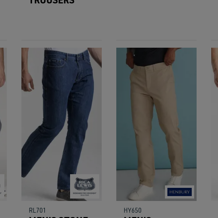
RL701
HY650