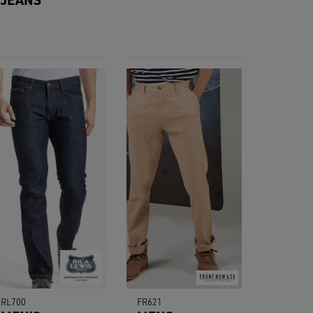
RL700
FR621