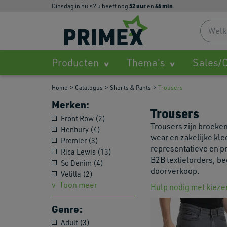
52
uur
46
min
dinsdag in huis? u heeft nog
en
.
Producten
Thema's
Sales/O
Home
Catalogus
Shorts & Pants
Trousers
Merken:
Trousers
Front Row (2)
Trousers zijn broeke
Henbury (4)
wear en zakelijke kle
Premier (3)
representatieve en pr
Rica Lewis (13)
B2B textielorders, bed
So Denim (4)
doorverkoop.
Velilla (2)
Toon meer
Hulp nodig met kieze
Genre:
Adult (3)