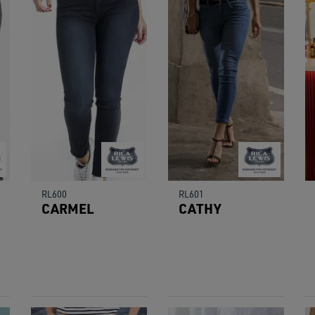
users
can
use
touch
and
swipe
gestu
RL600
RL601
CARMEL
CATHY