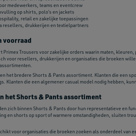
oor medewerkers, teams en eventcrew
vulling op shirts, polo’s en jackets
pitality, retail en zakelijke toepassingen
 resellers, drukkerijen en textielpartners
n voorraad
rt Primex Trousers voor zakelijke orders waarin maten, kleure
sch voor resellers, drukkerijen en organisaties die broeken wi
 assortimenten.
en het bredere Shorts & Pants assortiment. Klanten die een spo
ngs. Klanten die een algemener casual model nodig hebben, kunn
n het Shorts & Pants assortiment
en zich binnen Shorts & Pants door hun representatieve en fun
ing en shorts op sport of warmere omstandigheden, sluiten trous
schikt voor organisaties die broeken zoeken als onderdeel van 