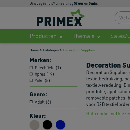
57
uur
5
min
dinsdag in huis? u heeft nog
en
.
Producten
Thema's
Sales/O
Home
Catalogus
Decoration Supplies
Merken:
Decoration S
Beechfield (1)
Decoration Supplies 
Xpres (19)
textielbedrukking, pe
Yoko (5)
textielveredeling. B
printfolie, applicatio
Genre:
removable patches, h
Adult (6)
voor B2B textielorder
Hulp nodig met kieze
Kleur: