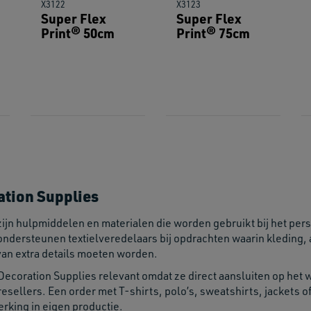
X3122
X3123
Super Flex
Super Flex
Print® 50cm
Print® 75cm
ation Supplies
zijn hulpmiddelen en materialen die worden gebruikt bij het pe
ondersteunen textielveredelaars bij opdrachten waarin kleding, 
van extra details moeten worden.
Decoration Supplies relevant omdat ze direct aansluiten op het
resellers. Een order met T-shirts, polo’s, sweatshirts, jacket
rking in eigen productie.