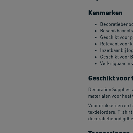
Kenmerken
Decoratiebenodi
Beschikbaar als
Geschikt voor p
Relevant voor k
Inzetbaar bij lo
Geschikt voor B
Verkrijgbaar in
Geschikt voor 
Decoration Supplies 
materialen voor heat 
Voor drukkerijen en t
textielorders. T-shir
decoratiebenodigdhed