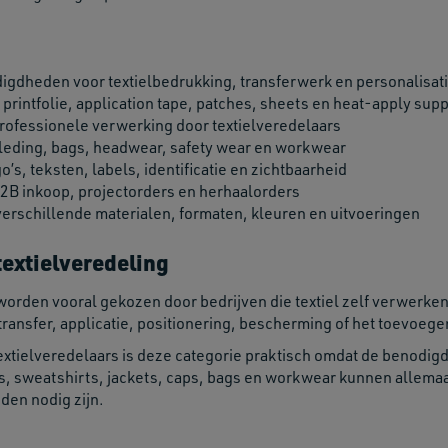
gdheden voor textielbedrukking, transferwerk en personalisat
 printfolie, application tape, patches, sheets en heat-apply supp
rofessionele verwerking door textielveredelaars
leding, bags, headwear, safety wear en workwear
go’s, teksten, labels, identificatie en zichtbaarheid
2B inkoop, projectorders en herhaalorders
 verschillende materialen, formaten, kleuren en uitvoeringen
textielveredeling
worden vooral gekozen door bedrijven die textiel zelf verwerke
transfer, applicatie, positionering, bescherming of het toevoege
extielveredelaars is deze categorie praktisch omdat de benodig
ts, sweatshirts, jackets, caps, bags en workwear kunnen allema
en nodig zijn.