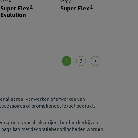
X3019
X3016
Super Flex®
Super Flex®
Evolution
1
2
>
rsonaliseren, verwerken of afwerken van
accessoires of promotioneel textiel bedrukt,
 werkproces van drukkerijen, borduurbedrijven,
s of bags kan met decoratiebenodigdheden worden