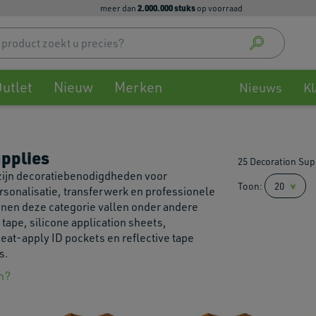
2.000.000 stuks
meer dan
op voorraad
Use
up
and
down
utlet
Nieuw
Merken
arrow
Nieuws
Kl
to
select
availa
result
upplies
25 Decoration Sup
Press
zijn decoratiebenodigdheden voor
enter
Toon:
rsonalisatie, transferwerk en professionele
to
innen deze categorie vallen onder andere
go
n tape, silicone application sheets,
to
eat-apply ID pockets en reflective tape
selec
s.
searc
result
n?
Touch
devic