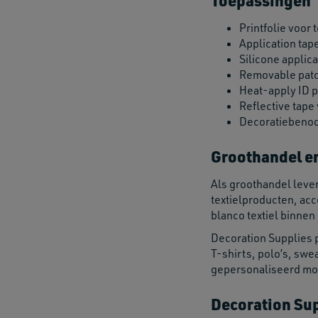
Toepassingen
Printfolie voor
Application tap
Silicone applic
Removable patch
Heat-apply ID p
Reflective tape
Decoratiebenod
Groothandel e
Als groothandel leve
textielproducten, acc
blanco textiel binne
Decoration Supplies 
T-shirts, polo’s, swe
gepersonaliseerd mo
Decoration Sup