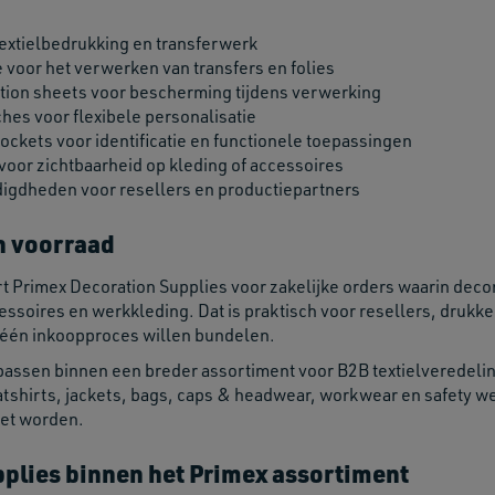
 textielbedrukking en transferwerk
e voor het verwerken van transfers en folies
ation sheets voor bescherming tijdens verwerking
es voor flexibele personalisatie
ockets voor identificatie en functionele toepassingen
 voor zichtbaarheid op kleding of accessoires
igdheden voor resellers en productiepartners
n voorraad
rt Primex Decoration Supplies voor zakelijke orders waarin de
essoires en werkkleding. Dat is praktisch voor resellers, drukke
n één inkoopproces willen bundelen.
passen binnen een breder assortiment voor B2B textielveredeli
atshirts, jackets, bags, caps & headwear, workwear en safety wea
et worden.
plies binnen het Primex assortiment