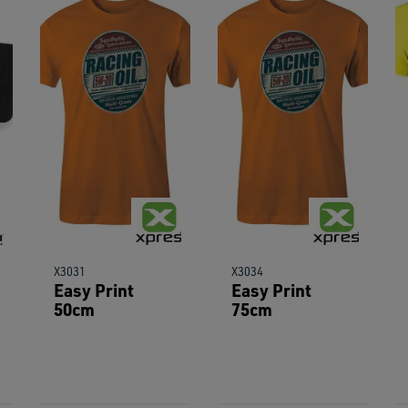
users
can
use
touch
and
swipe
gestu
X3031
X3034
Easy Print
Easy Print
50cm
75cm