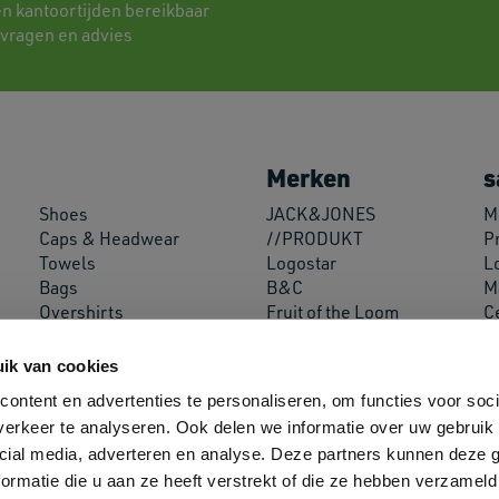
en kantoortijden bereikbaar
 vragen en advies
Merken
s
Shoes
JACK&JONES
Mi
Caps & Headwear
//PRODUKT
P
Towels
Logostar
Lo
Bags
B&C
M
Overshirts
Fruit of the Loom
C
Miscellaneous
Russell Athletic
A
Decoration Supplies
SOL'S
ik van cookies
Neoblu
ontent en advertenties te personaliseren, om functies voor soci
Roly
erkeer te analyseren. Ook delen we informatie over uw gebruik 
Helly Hansen
cial media, adverteren en analyse. Deze partners kunnen deze
ormatie die u aan ze heeft verstrekt of die ze hebben verzameld
Bekijk al onze merken