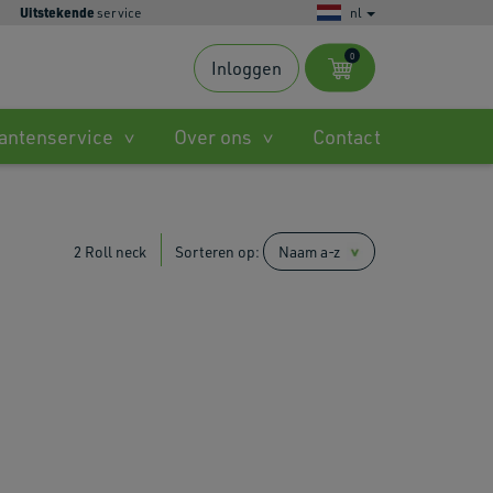
Uitstekende
service
nl
0
Inloggen
s
antenservice
Over ons
Contact
ble
.
2 Roll neck
Sorteren op:
ted
h
.
es