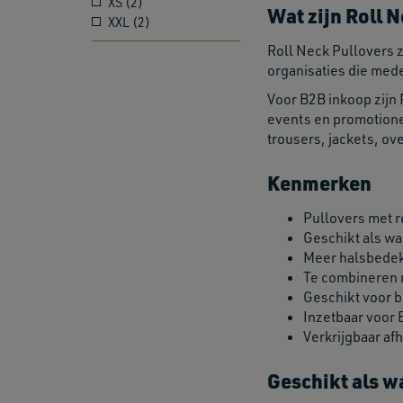
XS (2)
Wat zijn Roll 
XXL (2)
Roll Neck Pullovers 
organisaties die med
Voor B2B inkoop zijn 
events en promotione
trousers, jackets, ov
Kenmerken
Pullovers met r
Geschikt als wa
Meer halsbedekk
Te combineren 
Geschikt voor b
Inzetbaar voor 
Verkrijgbaar af
Geschikt als w