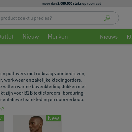
2.000.000 stuks
meer dan
op voorraad
Use
up
and
down
utlet
Nieuw
Merken
arrow
Nieuws
Kl
to
select
availa
result
Press
ijn pullovers met rolkraag voor bedrijven,
enter
r, workwear en zakelijke kledingorders.
to
ie vallen warme bovenkledingstukken met
go
kt zijn voor B2B textielorders, borduring,
to
resentatieve teamkleding en doorverkoop.
selec
searc
n?
result
w
New
Touch
devic