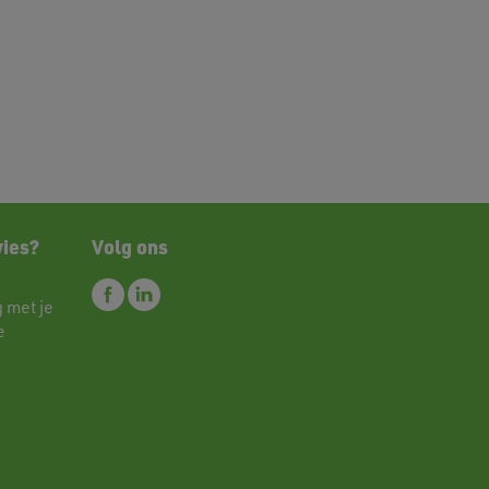
vies?
Volg ons
 met je
e