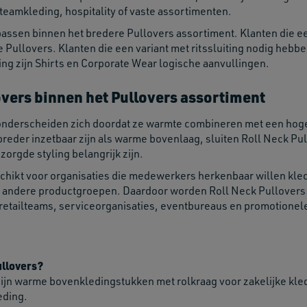
 teamkleding, hospitality of vaste assortimenten.
passen binnen het bredere Pullovers assortiment. Klanten die 
Pullovers. Klanten die een variant met ritssluiting nodig hebbe
ng zijn Shirts en Corporate Wear logische aanvullingen.
overs binnen het Pullovers assortiment
onderscheiden zich doordat ze warmte combineren met een hoge 
eder inzetbaar zijn als warme bovenlaag, sluiten Roll Neck Pull
orgde styling belangrijk zijn.
schikt voor organisaties die medewerkers herkenbaar willen kle
andere productgroepen. Daardoor worden Roll Neck Pullovers ve
 retailteams, serviceorganisaties, eventbureaus en promotionele
ullovers?
zijn warme bovenkledingstukken met rolkraag voor zakelijke kle
eding.