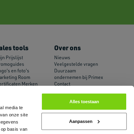
ales tools
Over ons
jn Prijslijst
Nieuws
romoguides
Veelgestelde vragen
go's en foto's
Duurzaam
arketing Room
ondernemen bij Primex
ertificaten Merken
Contact
PI koppeling
Over Primex
Alles toestaan
al media te
van onze site
Aanpassen
 gegevens
 op basis van