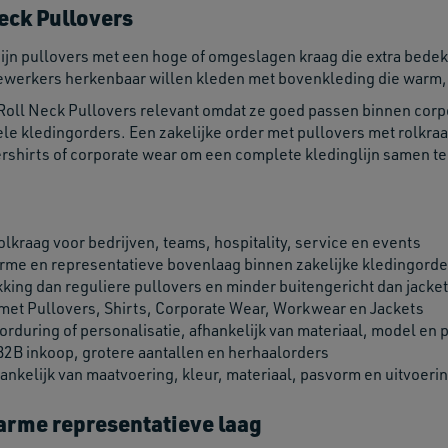
Neck Pullovers
zijn pullovers met een hoge of omgeslagen kraag die extra bedek
ewerkers herkenbaar willen kleden met bovenkleding die warm, 
Roll Neck Pullovers relevant omdat ze goed passen binnen corpor
le kledingorders. Een zakelijke order met pullovers met rolkr
ershirts of corporate wear om een complete kledinglijn samen te
olkraag voor bedrijven, teams, hospitality, service en events
rme en representatieve bovenlaag binnen zakelijke kledingorde
ing dan reguliere pullovers en minder buitengericht dan jacke
met Pullovers, Shirts, Corporate Wear, Workwear en Jackets
orduring of personalisatie, afhankelijk van materiaal, model en p
B2B inkoop, grotere aantallen en herhaalorders
hankelijk van maatvoering, kleur, materiaal, pasvorm en uitvoeri
arme representatieve laag