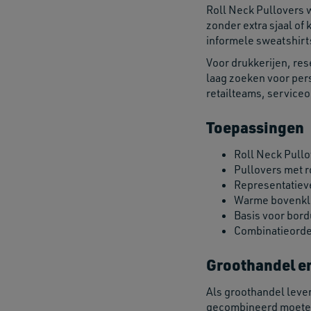
Roll Neck Pullovers
zonder extra sjaal of
informele sweatshirt
Voor drukkerijen, res
laag zoeken voor pers
retailteams, serviceo
Toepassingen
Roll Neck Pullo
Pullovers met r
Representatiev
Warme bovenkle
Basis voor bord
Combinatieorder
Groothandel e
Als groothandel lever
gecombineerd moeten w