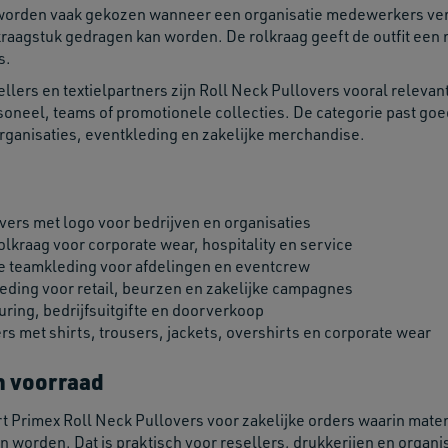
 worden vaak gekozen wanneer een organisatie medewerkers ver
 kraagstuk gedragen kan worden. De rolkraag geeft de outfit een
s.
ellers en textielpartners zijn Roll Neck Pullovers vooral relev
oneel, teams of promotionele collecties. De categorie past goed 
rganisaties, eventkleding en zakelijke merchandise.
vers met logo voor bedrijven en organisaties
olkraag voor corporate wear, hospitality en service
e teamkleding voor afdelingen en eventcrew
ding voor retail, beurzen en zakelijke campagnes
uring, bedrijfsuitgifte en doorverkoop
s met shirts, trousers, jackets, overshirts en corporate wear
n voorraad
t Primex Roll Neck Pullovers voor zakelijke orders waarin mate
orden. Dat is praktisch voor resellers, drukkerijen en organis