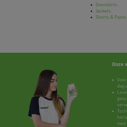
Overshirts
Jackets
Shorts & Pants
Onze 
Voor
dag 
Leve
gesch
verw
Toch
het 
mee