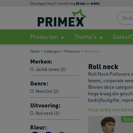
26
uur
6
min
dinsdag in huis? u heeft nog
en
.
Producten
Thema's
Sales/O
Home
Catalogus
Pullovers
Roll neck
Merken:
Roll neck
Jack&Jones (2)
Roll Neck Pullovers z
teams, corporate wea
Genre:
Binnen deze categor
Men/Uni (2)
hoge kraag die geschi
bedrijfsuitgifte, rep
Uitvoering:
Hulp nodig met kieze
Roll neck (2)
Ne
Kleur: