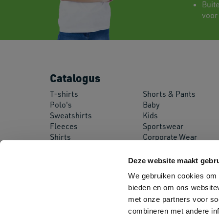
Buit
voor
Catalogus
T-shirts
Shorts & Pants
Polo's
Baby
Sweatshirts
Kids
Fleeces
Sportswear
Shirts
Corporate Wear
Pullovers
Workwear
Jackets
Safety Wear
Deze website maakt gebru
Softshell Jackets
Aprons
We gebruiken cookies om c
bieden en om ons websitev
met onze partners voor so
combineren met andere inf