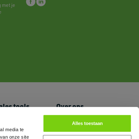
 met je
e
ales tools
Over ons
jn Prijslijst
Nieuws
romoguides
Veelgestelde vragen
Alles toestaan
al media te
go's en foto's
Duurzaam
arketing Room
ondernemen bij Primex
van onze site