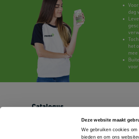
Voor
dag 
Leve
gesch
verw
Toch
het 
mee
Buit
voor
Catalogus
T-shirts
Shorts & Pants
Deze website maakt gebru
Polo's
Baby
We gebruiken cookies om c
Sweatshirts
Kids
Fleeces
Sportswear
bieden en om ons websitev