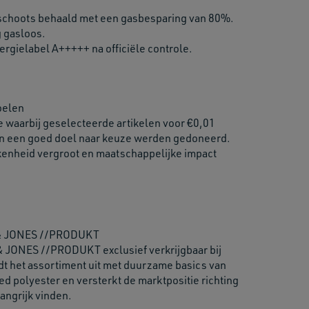
mschoots behaald met een gasbesparing van 80%.
g gasloos.
rgielabel A+++++ na officiële controle.
oelen
e waarbij geselecteerde artikelen voor €0,01
n een goed doel naar keuze werden gedoneerd.
kenheid vergroot en maatschappelijke impact
K & JONES //PRODUKT
& JONES //PRODUKT exclusief verkrijgbaar bij
dt het assortiment uit met duurzame basics van
d polyester en versterkt de marktpositie richting
angrijk vinden.