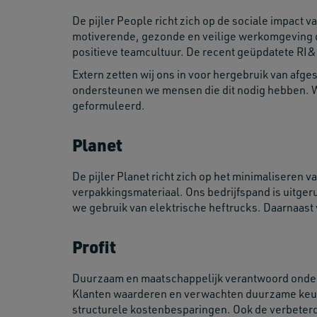
De pijler People richt zich op de sociale impact 
motiverende, gezonde en veilige werkomgeving do
positieve teamcultuur. De recent geüpdatete RI&E
Extern zetten wij ons in voor hergebruik van af
ondersteunen we mensen die dit nodig hebben. We
geformuleerd.
Planet
De pijler Planet richt zich op het minimaliseren 
verpakkingsmateriaal. Ons bedrijfspand is uitger
we gebruik van elektrische heftrucks. Daarnaast
Profit
Duurzaam en maatschappelijk verantwoord onderne
Klanten waarderen en verwachten duurzame keuze
structurele kostenbesparingen. Ook de verbeter