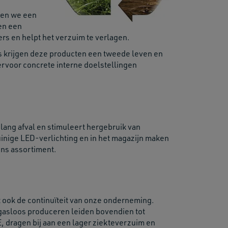
ëren we een
en een
rs en helpt het verzuim te verlagen.
es krijgen deze producten een tweede leven en
rvoor concrete interne doelstellingen
res.
nlang afval en stimuleert hergebruik van
uinige LED-verlichting en in het magazijn maken
ons assortiment.
 ook de continuïteit van onze onderneming.
gasloos produceren leiden bovendien tot
 dragen bij aan een lager ziekteverzuim en