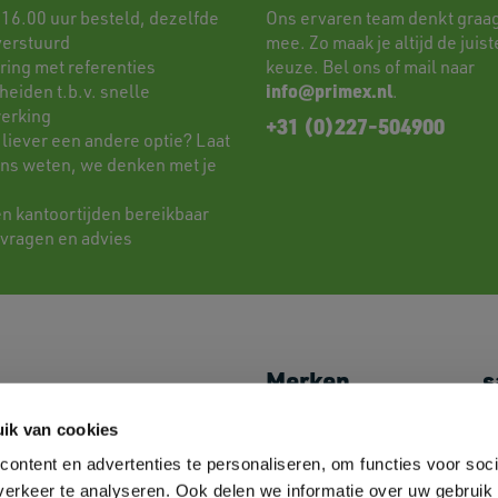
 16.00 uur besteld, dezelfde
Ons ervaren team denkt graag
verstuurd
mee. Zo maak je altijd de juist
ring met referenties
keuze. Bel ons of mail naar
info@primex.nl
eiden t.b.v. snelle
.
erking
+31 (0)227-504900
 liever een andere optie? Laat
ons weten, we denken met je
en kantoortijden bereikbaar
 vragen en advies
Merken
s
Shoes
JACK&JONES
Mi
ik van cookies
Caps & Headwear
//PRODUKT
P
ontent en advertenties te personaliseren, om functies voor soci
Towels
Logostar
Lo
Bags
B&C
M
erkeer te analyseren. Ook delen we informatie over uw gebruik 