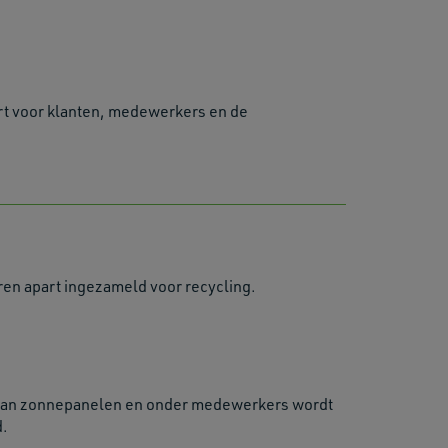
ert voor klanten, medewerkers en de
aren apart ingezameld voor recycling.
n van zonnepanelen en onder medewerkers wordt
d.