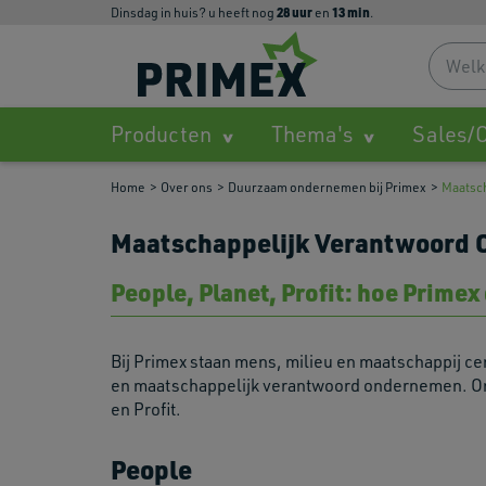
28
uur
13
min
dinsdag in huis? u heeft nog
en
.
Producten
Thema's
Sales/O
Home
Over ons
Duurzaam ondernemen bij Primex
Maatsc
Maatschappelijk Verantwoord 
People, Planet, Profit: hoe Primex 
Bij Primex staan mens, milieu en maatschappij ce
en maatschappelijk verantwoord ondernemen. Ons 
en Profit.
People