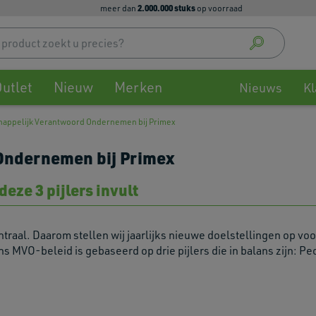
2.000.000 stuks
meer dan
op voorraad
Use
up
and
down
utlet
Nieuw
Merken
arrow
Nieuws
Kl
to
select
happelijk Verantwoord Ondernemen bij Primex
availa
result
Ondernemen bij Primex
Press
enter
deze 3 pijlers invult
to
go
to
ntraal. Daarom stellen wij jaarlijks nieuwe doelstellingen op v
selec
MVO-beleid is gebaseerd op drie pijlers die in balans zijn: Pe
searc
result
Touch
devic