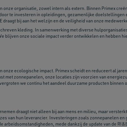
users
can
van onze organisatie, zowel intern als extern. Binnen Primex cre
use
or te investeren in opleidingen, gezamenlijke doelstellingen 
touch
 draagt bij aan het welzijn en de veiligheid van onze medewerke
and
geschreven kleding. In samenwerking met diverse hulporganisati
swipe
 blijven onze sociale impact verder ontwikkelen en hebben hie
gestu
van onze ecologische impact. Primex scheidt en reduceert al jare
ust met zonnepanelen, onze locaties zijn voorzien van energiez
 vergroten we continu het aandeel duurzame producten binnen 
men draagt niet alleen bij aan mens en milieu, maar versterkt
s van hun leverancier. Investeringen zoals zonnepanelen en 
de arbeidsomstandigheden, mede dankzij de update van de RI&E,