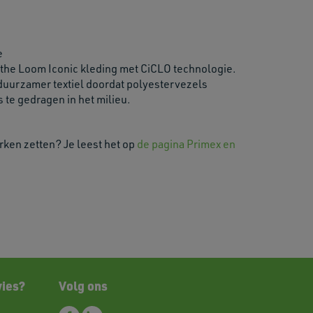
e
 the Loom Iconic kleding met CiCLO technologie.
 duurzamer textiel doordat polyestervezels
 te gedragen in het milieu.
en zetten? Je leest het op
de pagina Primex en
vies?
Volg ons