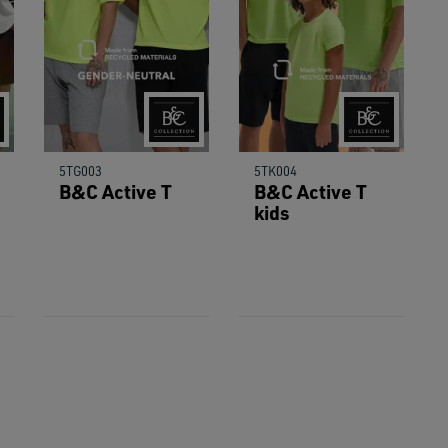
users
can
use
touch
and
swipe
gestu
5TG003
5TK004
B&C Active T
B&C Active T
kids