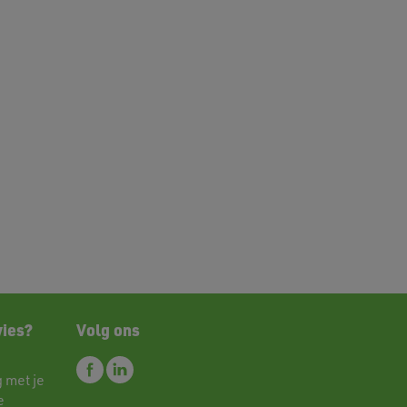
vies?
Volg ons
 met je
e