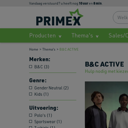
10
uur
8
min
Vandaag verstuurd? u heeft nog
en
.
Producten
Thema's
Sales/O
Home
Thema's
B&C ACTIVE
Merken:
B&C ACTIVE
B&C (3)
Hulp nodig met kieze
Genre:
Gender Neutral (2)
Kids (1)
Uitvoering:
Polo's (1)
Sportswear (1)
T-shirts (1)