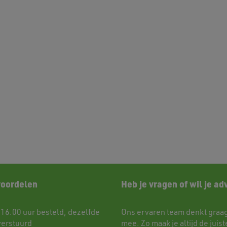
voordelen
Heb je vragen of wil je ad
 16.00 uur besteld, dezelfde
Ons ervaren team denkt graag
verstuurd
mee. Zo maak je altijd de juist