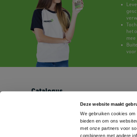
Leve
gesch
verw
Toch
het 
mee
Buit
voor
Catalogus
T-shirts
Shorts & Pants
Deze website maakt gebru
Polo's
Baby
We gebruiken cookies om c
Sweatshirts
Kids
Fleeces
Sportswear
bieden en om ons websitev
Shirts
Corporate Wear
met onze partners voor so
Pullovers
Workwear
combineren met andere inf