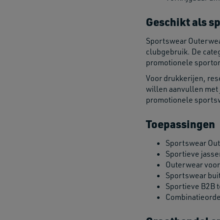
Geschikt als s
Sportswear Outerwear
clubgebruik. De categ
promotionele sporto
Voor drukkerijen, res
willen aanvullen met 
promotionele sports
Toepassingen
Sportswear Oute
Sportieve jasse
Outerwear voor
Sportswear bui
Sportieve B2B t
Combinatieorder