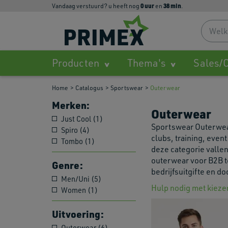
0
uur
38
min
Vandaag verstuurd? u heeft nog
en
.
Producten
Thema's
Sales/O
Home
Catalogus
Sportswear
Outerwear
Merken:
Outerwear
Just Cool (1)
Sportswear Outerwear
Spiro (4)
clubs, training, eve
Tombo (1)
deze categorie vallen
outerwear voor B2B t
Genre:
bedrijfsuitgifte en d
Men/Uni (5)
Hulp nodig met kieze
Women (1)
Uitvoering:
Outerwear (6)