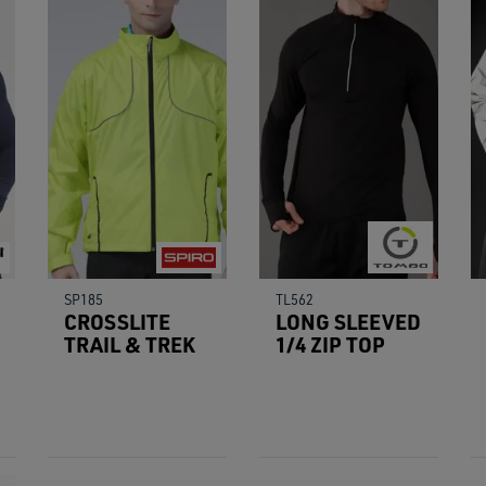
users
can
use
touch
and
swipe
gestu
SP185
TL562
CROSSLITE
LONG SLEEVED
TRAIL & TREK
1/4 ZIP TOP