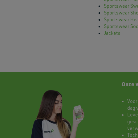
Sportswear Sw
Sportswear Sho
Sportswear He
Sportswear So
Jackets
Onze 
Voor
dag 
Leve
gesch
verw
Toch