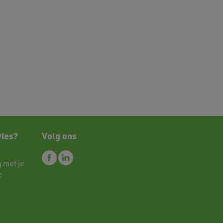
vies?
Volg ons
 met je
e