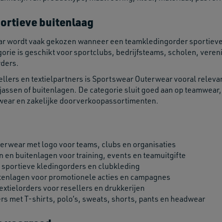
portieve buitenlaag
 wordt vaak gekozen wanneer een teamkledingorder sportieve bu
orie is geschikt voor sportclubs, bedrijfsteams, scholen, veren
rders.
ellers en textielpartners is Sportswear Outerwear vooral releva
jassen of buitenlagen. De categorie sluit goed aan op teamwear,
wear en zakelijke doorverkoopassortimenten.
rwear met logo voor teams, clubs en organisaties
n en buitenlagen voor training, events en teamuitgifte
 sportieve kledingorders en clubkleding
tenlagen voor promotionele acties en campagnes
extielorders voor resellers en drukkerijen
s met T-shirts, polo’s, sweats, shorts, pants en headwear