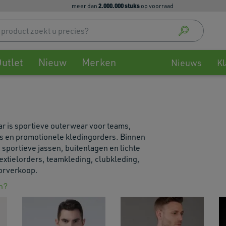
2.000.000 stuks
meer dan
op voorraad
Use
up
and
down
utlet
Nieuw
Merken
arrow
Nieuws
Kl
to
select
availa
result
Press
 is sportieve outerwear voor teams,
enter
nts en promotionele kledingorders. Binnen
to
 sportieve jassen, buitenlagen en lichte
go
extielorders, teamkleding, clubkleding,
to
oorverkoop.
selec
searc
n?
result
Touch
devic