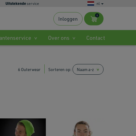
Uitstekende
service
nl
0
Inloggen
s
antenservice
Over ons
Contact
ble
.
6 Outerwear
Sorteren op:
ted
h
.
es