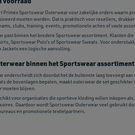
n voorraad
rt Primex Sportswear Outerwear voor zakelijke orders waarin pr
neerd moeten worden. Dat is praktisch voor resellers, drukkeri
eams, clubs, training, events, promotionele acties of vaste asso
 past binnen het bredere Sportswear assortiment. Klanten die
irts, Sportswear Polo’s of Sportswear Sweats. Voor onderstukk
n Jackets een logische aanvulling.
terwear binnen het Sportswear assortiment
 onderscheidt zich doordat het de buitenste laag toevoegt aan
ats de bovenlagen bepalen, maakt outerwear de set geschikter v
 moeten blijven.
chikt voor organisaties die sportieve kleding willen inkopen al
soires. Daardoor wordt Sportswear Outerwear veel gebruikt door
bureaus en promotionele textielpartners.