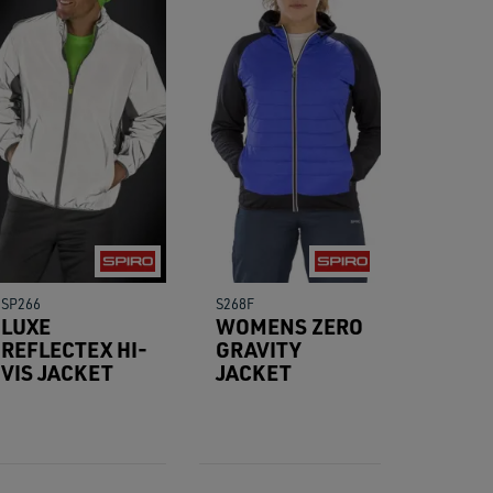
res.
SP266
S268F
LUXE
WOMENS ZERO
REFLECTEX HI-
GRAVITY
VIS JACKET
JACKET