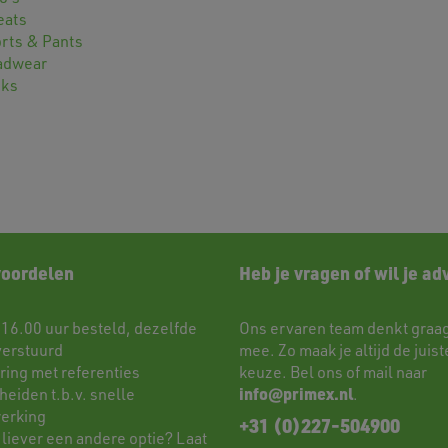
eats
rts & Pants
adwear
cks
voordelen
Heb je vragen of wil je ad
 16.00 uur besteld, dezelfde
Ons ervaren team denkt graag
verstuurd
mee. Zo maak je altijd de juist
ring met referenties
keuze. Bel ons of mail naar
info@primex.nl
eiden t.b.v. snelle
.
erking
+31 (0)227-504900
 liever een andere optie? Laat