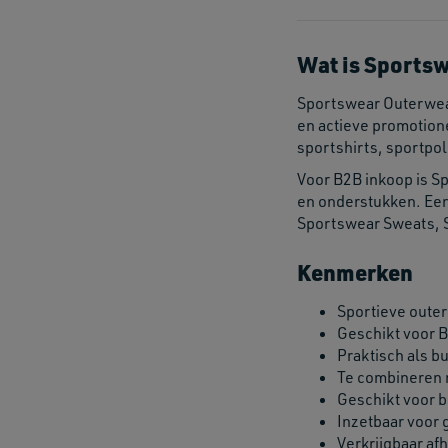
Wat is Sports
Sportswear Outerwear
en actieve promotion
sportshirts, sportpol
Voor B2B inkoop is S
en onderstukken. Een
Sportswear Sweats, S
Kenmerken
Sportieve outer
Geschikt voor B
Praktisch als b
Te combineren 
Geschikt voor be
Inzetbaar voor 
Verkrijgbaar af