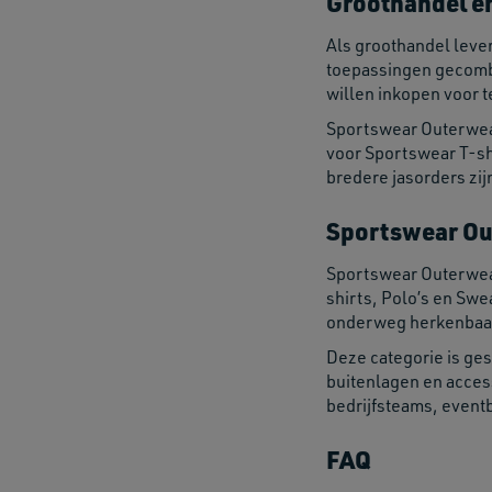
Groothandel e
Als groothandel leve
toepassingen gecombi
willen inkopen voor t
Sportswear Outerwear
voor Sportswear T-sh
bredere jasorders zij
Sportswear Ou
Sportswear Outerwear
shirts, Polo’s en Swe
onderweg herkenbaar
Deze categorie is ges
buitenlagen en acces
bedrijfsteams, event
FAQ