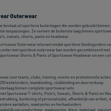
wear Outerwear
 bestaat uit sportieve buitenlagen die worden gebruikt binnen 
ele toepassingen. Ze vormen de buitenste laag binnen sportsw
o’s, sweats, shorts, pants en headwear.
portswear Outerwear relevant omdat sportieve kledingorders v
 order met sportieve outerwear kan worden gecombineerd met 
portswear Shorts & Pants of Sportswear Headwear om een comp
wear voor teams, clubs, training, events en promotionele acties
2B textielorders, teamkleding, clubkleding en doorverkoop
uitenlaag binnen complete sportswear sets
met Sportswear T-shirts, Polo’s, Sweats, Shorts & Pants en H
drukking, borduring of personalisatie, afhankelijk van artikel, m
grotere aantallen, maatseries en herhaalorders
hankelijk van producttype, maatvoering, kleur, materiaal, pasvor