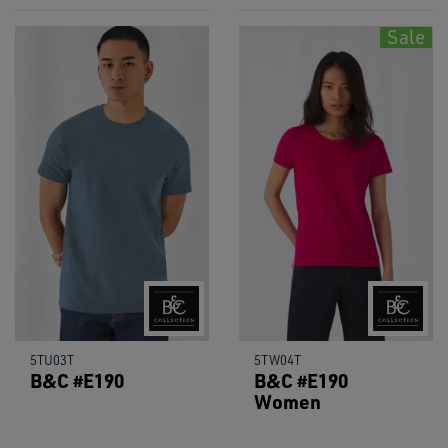
Sale
5TU03T
5TW04T
B&C #E190
B&C #E190
Women