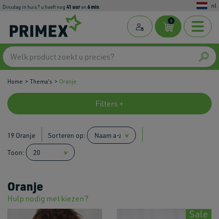
nl
41
uur
6
min
dinsdag in huis? u heeft nog
en
.
0
Home
Thema's
Oranje
Filters +
19 Oranje
Sorteren op:
Toon:
Oranje
Hulp nodig met kiezen?
Sale