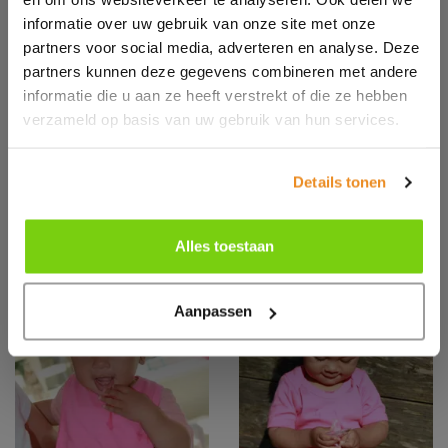
informatie over uw gebruik van onze site met onze
partners voor social media, adverteren en analyse. Deze
partners kunnen deze gegevens combineren met andere
informatie die u aan ze heeft verstrekt of die ze hebben
610820
610360
Fruit of the Loom
Fruit of the Loom
verzameld op basis van uw gebruik van hun services.
Original Full-Cut T
Valueweight T
Details tonen
Alles toestaan
Sale
Sale
Aanpassen