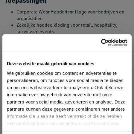
Toepassingen
Corporate Wear Hooded met logo voor bedrijven en
organisaties
Zakelijke hooded kleding voor retail, hospitality,
service en events
Comfortabele teamkleding voor afdelingen, crews en
projectgroepen
Hooded bovenlagen voor bedrijfskleding,
bedrijfsuitgifte en doorverkoop
Deze website maakt gebruik van cookies
Promotionele corporate wear voor campagnes,
beurzen en acties
We gebruiken cookies om content en advertenties te
Combinatieorders met polo’s, shirts, jackets,
personaliseren, om functies voor social media te bieden
bodywarmers en workwear
en om ons websiteverkeer te analyseren. Ook delen we
informatie over uw gebruik van onze site met onze
Groothandel en voorraad
partners voor social media, adverteren en analyse. Deze
partners kunnen deze gegevens combineren met andere
Als groothandel levert Primex Corporate Wear Hooded
informatie die u aan ze heeft verstrekt of die ze hebben
voor zakelijke orders waarin maten, kleuren, aantallen en
toepassingen gecombineerd moeten worden. Dat is
verzameld op basis van uw gebruik van hun services.
praktisch voor resellers, drukkerijen en organisaties die