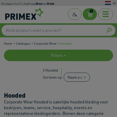
nl
60
uur
54
min
dinsdag in huis? u heeft nog
en
.
0
Home
Catalogus
Corporate Wear
Hooded
Filters +
2 Hooded
Sorteren op:
Hooded
Corporate Wear Hooded is zakelijke hooded kleding voor
bedrijven, teams, service, hospitality, events en
representatieve kledingorders. Binnen deze categorie