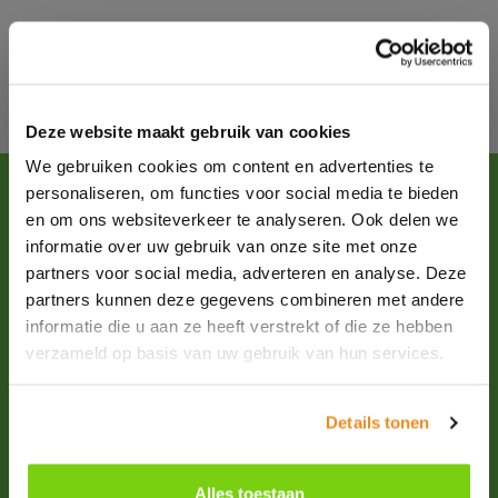
Deze website maakt gebruik van cookies
We gebruiken cookies om content en advertenties te
personaliseren, om functies voor social media te bieden
Heb je vragen of wil je advies?
en om ons websiteverkeer te analyseren. Ook delen we
informatie over uw gebruik van onze site met onze
Ons ervaren team denkt graag met je mee. Zo maak je altijd
partners voor social media, adverteren en analyse. Deze
info@primex.nl
de juiste keuze. Bel ons of mail naar
.
partners kunnen deze gegevens combineren met andere
+31 (0)227-504900
informatie die u aan ze heeft verstrekt of die ze hebben
verzameld op basis van uw gebruik van hun services.
Volg ons
Details tonen
Onze voordelen
Alles toestaan