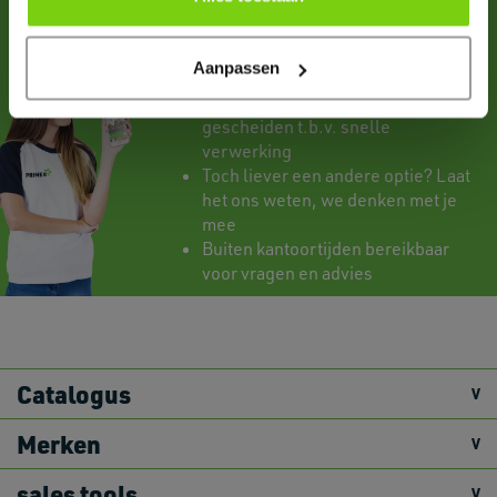
Voor 16.00 uur besteld, dezelfde
Aanpassen
dag verstuurd
Levering met referenties
gescheiden t.b.v. snelle
verwerking
Toch liever een andere optie? Laat
het ons weten, we denken met je
mee
Buiten kantoortijden bereikbaar
voor vragen en advies
Catalogus
Merken
sales tools