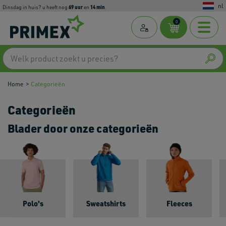
nl
69
uur
14
min
dinsdag in huis? u heeft nog
en
.
0
Home
Categorieën
Categorieën
Blader door onze categorieën
Polo's
Sweatshirts
Fleeces