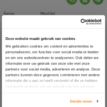
Genre:
Men/Uni
Thema:
Longsleeve, Regular Fit, Full-Zip
Materiaal:
65% polyester/35% cotton.
GSM:
290 g/m2
Goederencode:
61103091
Deze website maakt gebruik van cookies
We gebruiken cookies om content en advertenties te
PCS/Carton:
25
PCS/Pack:
5
personaliseren, om functies voor social media te bieden
Land van
Bangladesh
en om ons websiteverkeer te analyseren. Ook delen we
herkomst:
informatie over uw gebruik van onze site met onze
Sub collectie:
Sweatshirts
partners voor social media, adverteren en analyse. Deze
partners kunnen deze gegevens combineren met andere
Kleuren:
informatie die u aan ze heeft verstrekt of die ze hebben
verzameld op basis van uw gebruik van hun services.
Maten:
XS, S, M, L, XL, XXL
Details tonen
Bezig met ophalen actuele voorraden...