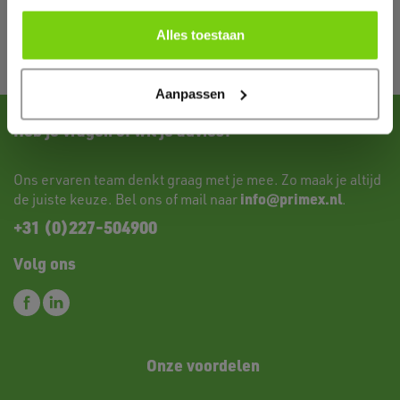
Alles toestaan
Aanpassen
Heb je vragen of wil je advies?
Ons ervaren team denkt graag met je mee. Zo maak je altijd
info@primex.nl
de juiste keuze. Bel ons of mail naar
.
+31 (0)227-504900
Volg ons
Onze voordelen